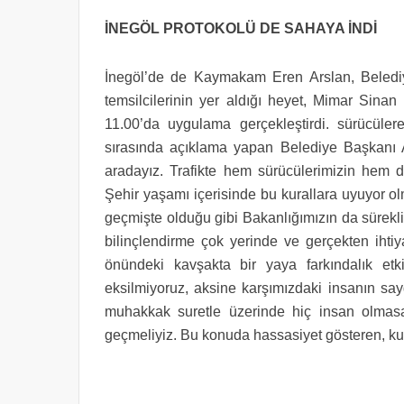
İNEGÖL PROTOKOLÜ DE SAHAYA İNDİ
İnegöl’de de Kaymakam Eren Arslan, Beledi
temsilcilerinin yer aldığı heyet, Mimar Sina
11.00’da uygulama gerçekleştirdi. sürücülere 
sırasında açıklama yapan Belediye Başkanı Al
aradayız. Trafikte hem sürücülerimizin hem d
Şehir yaşamı içerisinde bu kurallara uyuyor o
geçmişte olduğu gibi Bakanlığımızın da sürekli
bilinçlendirme çok yerinde ve gerçekten iht
önündeki kavşakta bir yaya farkındalık etki
eksilmiyoruz, aksine karşımızdaki insanın say
muhakkak suretle üzerinde hiç insan olmasa 
geçmeliyiz. Bu konuda hassasiyet gösteren, ku