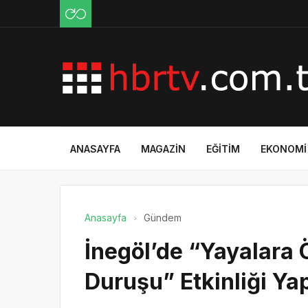
ANASAYFA
MAGAZIN
EĞITIM
EKONOMI
Anasayfa
Gündem
İnegöl’de “Yayalara 
Duruşu” Etkinliği Yap