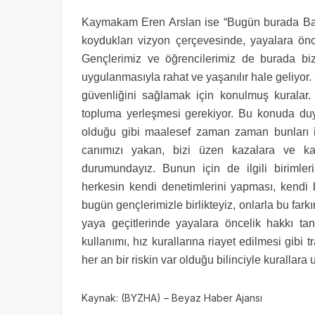
Kaymakam Eren Arslan ise “Bugün burada Bakanl
koydukları vizyon çerçevesinde, yayalara öncel
Gençlerimiz ve öğrencilerimiz de burada bizim
uygulanmasıyla rahat ve yaşanılır hale geliyor.
güvenliğini sağlamak için konulmuş kuralar. 
topluma yerleşmesi gerekiyor. Bu konuda duyar
olduğu gibi maalesef zaman zaman bunları i
canımızı yakan, bizi üzen kazalara ve ka
durumundayız. Bunun için de ilgili birimle
herkesin kendi denetimlerini yapması, kendi 
bugün gençlerimizle birlikteyiz, onlarla bu fa
yaya geçitlerinde yayalara öncelik hakkı ta
kullanımı, hız kurallarına riayet edilmesi gibi tr
her an bir riskin var olduğu bilinciyle kurallara
Kaynak: (BYZHA) – Beyaz Haber Ajansı