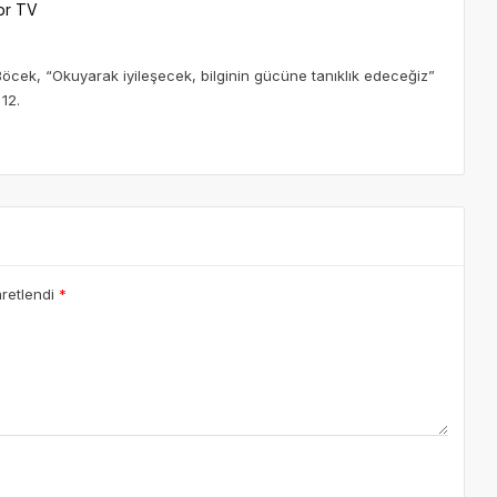
br TV
öcek, “Okuyarak iyileşecek, bilginin gücüne tanıklık edeceğiz”
12.
aretlendi
*