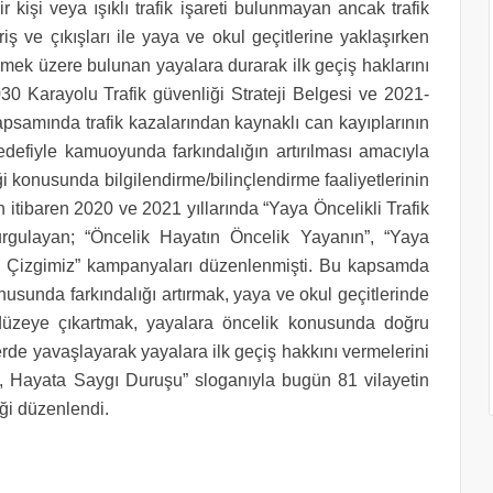
r kişi veya ışıklı trafik işareti bulunmayan ancak trafik
riş ve çıkışları ile yaya ve okul geçitlerine yaklaşırken
ek üzere bulunan yayalara durarak ilk geçiş haklarını
030 Karayolu Trafik güvenliği Strateji Belgesi ve 2021­
psamında trafik kazalarından kaynaklı can kayıplarının
defiyle kamuoyunda farkındalığın artırılması amacıyla
 konusunda bilgilendirme/bilinçlendirme faaliyetlerinin
n itibaren 2020 ve 2021 yıllarında “Yaya Öncelikli Trafik
 vurgulayan; “Öncelik Hayatın Öncelik Yayanın”, “Yaya
zı Çizgimiz” kampanyaları düzenlenmişti. Bu kapsamda
onusunda farkındalığı artırmak, yaya ve okul geçitlerinde
t düzeye çıkartmak, yayalara öncelik konusunda doğru
rde yavaşlayarak yayalara ilk geçiş hakkını vermelerini
 Hayata Saygı Duruşu” sloganıyla bugün 81 vilayetin
iği düzenlendi.