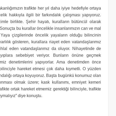
ığımızın trafikte her yıl daha iyiye hedefiyle ortaya
ik hakkıyla ilgili bir farkındalık çalışması yapıyoruz.
le birlikte. Şehir hayatı, kuralların bütüncül olarak
 Sonuçta bu kurallar öncelikle insanlarımızın can ve mal
Yaya çizgilerinde öncelik yayaların olduğu bilincinin
lılık gösteren, kurallara riayet eden vatandaşlarımız
hlal eden vatandaşlarımız da oluyor. Nihayetinde de
yıplara sebebiyet veriyor. Bunların önüne geçmek
rimiz denetimlerini yapıyorlar. Ama denetimden önce
bilinciyle hareket etmesi çok daha kıymetli. O yüzden
rkındalığı ortaya koyuyoruz. Başta bugünkü konumuz olan
nınması olmak üzere; kask kullanımı, emniyet kemeri
afikte ortak hareket etmemiz gerektiği bilinciyle, trafikte
 uymalıyız” diye konuştu.