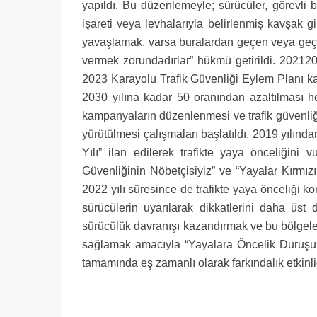
yapıldı. Bu düzenlemeyle; sürücüler, görevli bi
işareti veya levhalarıyla belirlenmiş kavşak gi
yavaşlamak, varsa buralardan geçen veya geçm
vermek zorundadırlar” hükmü getirildi. 2021­2
2023 Karayolu Trafik Güvenliği Eylem Planı ka
2030 yılına kadar 50 oranından azaltılması he
kampanyaların düzenlenmesi ve trafik güvenliği
yürütülmesi çalışmaları başlatıldı. 2019 yılında
Yılı” ilan edilerek trafikte yaya önceliğini
Güvenliğinin Nöbetçisiyiz” ve “Yayalar Kırmı
2022 yılı süresince de trafikte yaya önceliği k
sürücülerin uyarılarak dikkatlerini daha üs
sürücülük davranışı kazandırmak ve bu bölgele
sağlamak amacıyla “Yayalara Öncelik Duruşu,
tamamında eş zamanlı olarak farkındalık etkinl