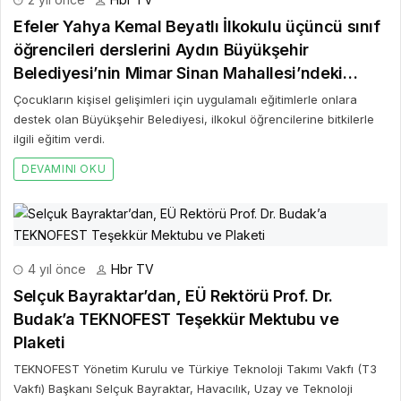
Efeler Yahya Kemal Beyatlı İlkokulu üçüncü sınıf
öğrencileri derslerini Aydın Büyükşehir
Belediyesi’nin Mimar Sinan Mahallesi’ndeki
fidanlığında işledi
Çocukların kişisel gelişimleri için uygulamalı eğitimlerle onlara
destek olan Büyükşehir Belediyesi, ilkokul öğrencilerine bitkilerle
ilgili eğitim verdi.
DEVAMINI OKU
4 yıl önce
Hbr TV
Selçuk Bayraktar’dan, EÜ Rektörü Prof. Dr.
Budak’a TEKNOFEST Teşekkür Mektubu ve
Plaketi
TEKNOFEST Yönetim Kurulu ve Türkiye Teknoloji Takımı Vakfı (T3
Vakfı) Başkanı Selçuk Bayraktar, Havacılık, Uzay ve Teknoloji