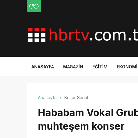
ANASAYFA
MAGAZIN
EĞITIM
EKONOMI
Anasayfa
Kültür Sanat
Hababam Vokal Grub
muhteşem konser