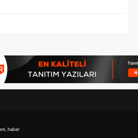
eni
,
haber