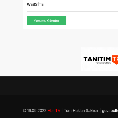
WEBSITE
Yorumu Gönder
© 16.09.2022
Hbr TV
| Tüm Hakları Saklıdır |
gezi bült