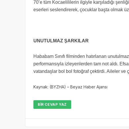
70’e tüm Kocaelililerin ilgiyle karşıladığı şen
eserleri seslendirerek, çocuklar başta olmak ü
UNUTULMAZ ŞARKILAR
Hababam Sınıfı filminden hatırlanan unutulmaz
performansıyla izleyenlerden tam not aldı. Efs
vatandaşlar bol bol fotoğraf çektirdi. Aileler v
Kaynak: (BYZHA) – Beyaz Haber Ajansı
BIR CEVAP YAZ