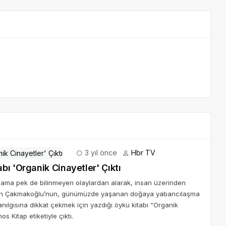
3 yıl önce
Hbr TV
ı 'Organik Cinayetler' Çıktı
ç ama pek de bilinmeyen olaylardan alarak, insan üzerinden
 Ozan Çakmakoğlu’nun, günümüzde yaşanan doğaya yabancılaşma
ılgısına dikkat çekmek için yazdığı öykü kitabı “Organik
 Kitap etiketiyle çıktı.