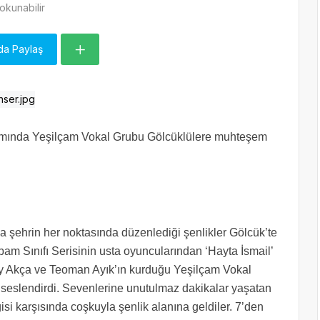
okunabilir
da Paylaş
samında Yeşilçam Vokal Grubu Gölcüklülere muhteşem
 şehrin her noktasında düzenlediği şenlikler Gölcük’te
bam Sınıfı Serisinin usta oyuncularından ‘Hayta İsmail’
ay Akça ve Teoman Ayık’ın kurduğu Yeşilçam Vokal
ı seslendirdi. Sevenlerine unutulmaz dakikalar yaşatan
isi karşısında coşkuyla şenlik alanına geldiler. 7’den