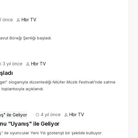
ıl önce
Hbr TV
avut Böreği Şenliği başladı.
3 yıl önce
Hbr TV
şladı
 gel” sloganıyla düzenlediği Nilüfer Müzik Festivali’nde sahne
toplantısıyla açıklandı.
4 yıl önce
Hbr TV
nu “Uyanış" ile Geliyor
 ile oyuncular Yeni Yılı gösterişli bir şekilde kutluyor.