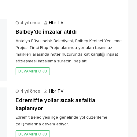
4 yıl önce
Hbr TV
Balbey’de imzalar atıldı
Antalya Büyükşehir Belediyesi, Balbey Kentsel Yenileme
Projesi 1’inci Etap Proje alanında yer alan taşınmaz
malikleri arasında noter huzurunda kat karşılığı inşaat
sözleşmesi imzalama sürecini başlattı.
DEVAMINI OKU
ıl önce
Hbr TV
or
alarına devam ediyor.
4 yıl önce
Hbr TV