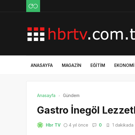
ANASAYFA
MAGAZIN
EĞITIM
EKONOMI
Anasayfa
Gündem
Gastro İnegöl Lezzet
Hbr TV
4 yıl önce
0
1 dakikada 