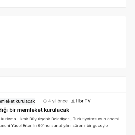
4 yıl önce
Hbr TV
ığı bir memleket kurulacak
riz kutlama İzmir Büyükşehir Belediyesi, Türk tiyatrosunun önemli
eni Yücel Erten’in 60’ıncı sanat yılını sürpriz bir geceyle