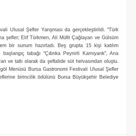
li Ulusal Şefler Yarışması da gerçekleştirildi. “Türk
na şefler; Elif Türkmen, Ali Müfit Çağlayan ve Gülsüm
şem bir sunum hazırladı. Beş grupta 15 kişi katılım
başlangıç tabağı “Çıbrıka Peynirli Karnıyarık”, Ana
an ve tatlı olarak da şeftalide süt helvasından oluştu.
egöl Menüsü Bursa Gastronomi Festivali Ulusal Şefler
şeflerine birincilik ödülünü Bursa Büyükşehir Belediye