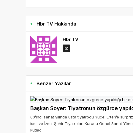
Hbr TV Hakkında
Hbr TV
Benzer Yazılar
Başkan Soyer: Tiyatronun özgürce yapıld
60’ıncı sanat yılında usta tiyatrocu Yücel Erten’e sürp
ismi ve İzmir Şehir Tiyatroları Kurucu Genel Sanat Yönetm
kutladı.