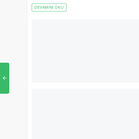
DEVAMINI OKU
4 y
Edremit’te yollar sıcak asfaltla kaplanıy
Edremit Belediyesi ilçe genelinde yol düzenleme çalışm
DEVAMINI OKU