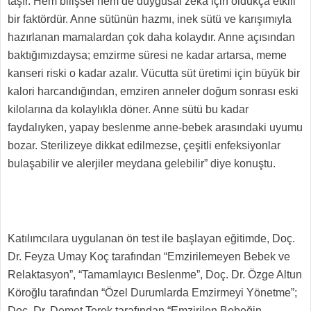
taşır. Hem bilişsel hem de duygusal zekâ için oldukça etkili
bir faktördür. Anne sütünün hazmı, inek sütü ve karışımıyla
hazırlanan mamalardan çok daha kolaydır. Anne açısından
baktığımızdaysa; emzirme süresi ne kadar artarsa, meme
kanseri riski o kadar azalır. Vücutta süt üretimi için büyük bir
kalori harcandığından, emziren anneler doğum sonrası eski
kilolarına da kolaylıkla döner. Anne sütü bu kadar
faydalıyken, yapay beslenme anne-bebek arasındaki uyumu
bozar. Sterilizeye dikkat edilmezse, çeşitli enfeksiyonlar
bulaşabilir ve alerjiler meydana gelebilir” diye konuştu.
Katılımcılara uygulanan ön test ile başlayan eğitimde, Doç.
Dr. Feyza Umay Koç tarafından “Emzirilemeyen Bebek ve
Relaktasyon”, “Tamamlayıcı Beslenme”, Doç. Dr. Özge Altun
Köroğlu tarafından “Özel Durumlarda Emzirmeyi Yönetme”;
Doç. Dr. Demet Terek tarafından “Emzirilen Bebeğin