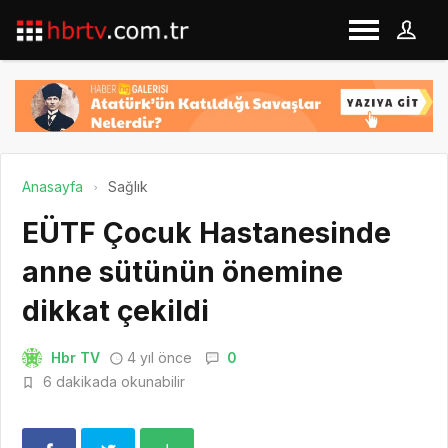
Anasayfa
Sağlık
EÜTF Çocuk Hastanesinde
anne sütünün önemine
dikkat çekildi
Hbr TV
4 yıl önce
0
6 dakikada okunabilir