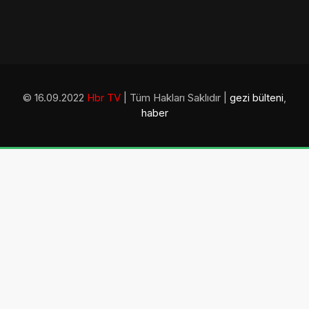
© 16.09.2022
Hbr TV
| Tüm Hakları Saklıdır |
gezi bülteni
,
haber