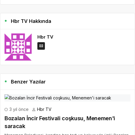
Hbr TV Hakkında
Hbr TV
Benzer Yazılar
3 yıl önce
Hbr TV
Bozalan İncir Festivali coşkusu, Menemen'i
saracak
Menemen Belediyesi, kendine has tadı ve kokusuyla ünlü Bozalan