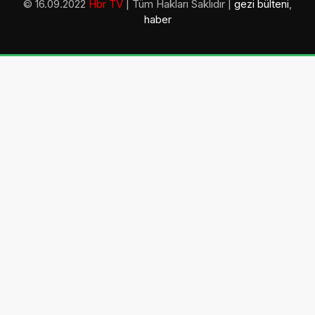
© 16.09.2022
Hbr TV
| Tüm Hakları Saklıdır |
gezi bülteni
,
haber