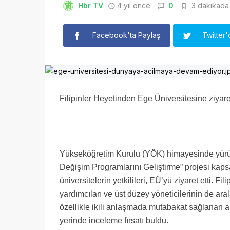
Hbr TV
4 yıl önce
0
3 dakikada 
Facebook'ta Paylaş
Twitter'
Filipinler Heyetinden Ege Üniversitesine ziyare
Yükseköğretim Kurulu (YÖK) himayesinde yürütü
Değişim Programlarını Geliştirme” projesi kaps
üniversitelerin yetkilileri, EÜ’yü ziyaret etti. Fi
yardımcıları ve üst düzey yöneticilerinin de ara
özellikle ikili anlaşmada mutabakat sağlanan 
yerinde inceleme fırsatı buldu.