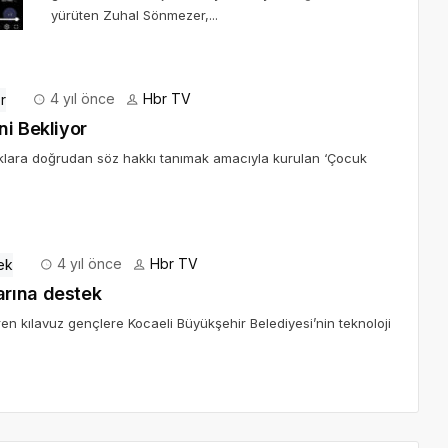
yürüten Zuhal Sönmezer,...
4 yıl önce
Hbr TV
ni Bekliyor
uklara doğrudan söz hakkı tanımak amacıyla kurulan ‘Çocuk
4 yıl önce
Hbr TV
arına destek
en kılavuz gençlere Kocaeli Büyükşehir Belediyesi’nin teknoloji