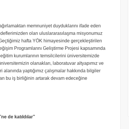
 ağırlamaktan memnuniyet duyduklarını ifade eden
edeflerimizden olan uluslararasılaşma misyonumuz
eçtiğimiz hafta YÖK himayesinde gerçekleştirilen
Değişim Programlarını Geliştirme Projesi kapsamında
eğitim kurumlarının temsilcilerini üniversitemizde
iversitemizin olanakları, laboratuvar altyapımız ve
eri alanında yaptığımız çalışmalar hakkında bilgiler
lan bu iş birliğinin artarak devam edeceğine
ne de katıldılar”