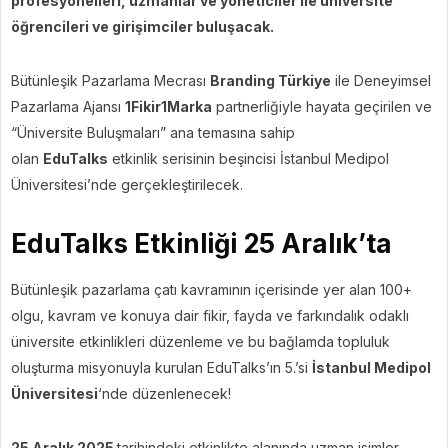
profesyonelleri, uzmanlar ve yöneticiler ile üniversite
öğrencileri ve girişimciler buluşacak.
Bütünleşik Pazarlama Mecrası
Branding Türkiye
ile Deneyimsel
Pazarlama Ajansı
1Fikir1Marka
partnerliğiyle hayata geçirilen ve
“Üniversite Buluşmaları” ana temasına sahip
olan
EduTalks
etkinlik serisinin beşincisi İstanbul Medipol
Üniversitesi’nde gerçekleştirilecek.
EduTalks Etkinliği 25 Aralık’ta
Bütünleşik pazarlama çatı kavramının içerisinde yer alan 100+
olgu, kavram ve konuya dair fikir, fayda ve farkındalık odaklı
üniversite etkinlikleri düzenleme ve bu bağlamda topluluk
oluşturma misyonuyla kurulan EduTalks’ın 5.’si
İstanbul Medipol
Üniversitesi
‘nde düzenlenecek!
25 Aralık 2025
tarihindeki etkinlikte alanında uzman isimler