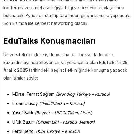
konferans ve panel aracılığıyla bilgi ve deneyim paylaşımında
bulunacak. Ayrıca bir startup tarafından girişim sunumu yapılacak.
Son kısımda ise serbest networking olacak.
EduTalks Konuşmacıları
Üniversiteli gençlere iş dünyasına dair bilişsel farkındalık
kazandırmayı hedefleyen bir vizyona sahip olan EduTalks’ın
25
Aralık 2025
tarihindeki
beşinci
etkinliğinde konuşma yapacak
olan isimler şöyle;
Mürsel Ferhat Sağlam
(Branding Türkiye – Kurucu)
Ercan Ulusoy
(1Fikir1Marka – Kurucu)
Yusuf Balık
(Baykar – UI/UX Takım Lideri)
Ufuk Batum
(Girişim Ligi – Kurucu, Mentor)
Ferdi Şenol
(Kibi Türkiye – Kurucu)