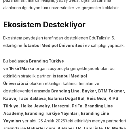
pazarlaması, marka iletişimi, yapay zeka, dijital pazarlama
alanlarına ilgi duyan tüm üniversiteliler ve girişimciler katılabilir.
Ekosistem Destekliyor
Ekosistem paydaşları tarafından desteklenen EduTalks’ın 5.
etkinliğine
İstanbul Medipol Üniversitesi
ev sahipliği yapacak.
Bu bağlamda
Branding Türkiye
ve
1Fikir1Marka
organizasyonuyla gerçekleşecek olan bu
etkinliğin stratejik partneri
İstanbul Medipol
Üniversitesi
olurken etkinliğin katılımcı firmaları ve
destekleyenleri arasında
Branding Line, Baykar, BTM Tekmer,
Kaave, Taze Baklava, Balarısı Doğal Bal, Reis Gıda, KIPS
Türkiye, Helke Jewelry, Harezmi, PriFa, Branding Line
Academy, Branding Türkiye Yayınları, Branding Line
Yayınları
yer aldı. 25 Aralık 2025’teki etkinliğin medya partnerleri
arasında ise
Haberler.com, BiHaber.TR, TamListe.TR, Medya