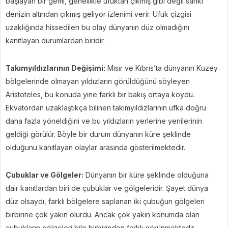
başlayan bir gemi, genellikle ufuktan çıkmış gibi değil sanki
denizin altından çıkmış geliyor izlenimi verir. Ufuk çizgisi
uzaklığında hissedilen bu olay dünyanın düz olmadığını
kanıtlayan durumlardan biridir.
Takımyıldızlarının Değişimi:
Mısır ve Kıbrıs’ta dünyanın Kuzey
bölgelerinde olmayan yıldızların görüldüğünü söyleyen
Aristoteles, bu konuda yine farklı bir bakış ortaya koydu.
Ekvatordan uzaklaştıkça bilinen takımyıldızlarının ufka doğru
daha fazla yöneldiğini ve bu yıldızların yerlerine yenilerinin
geldiği görülür. Böyle bir durum dünyanın küre şeklinde
olduğunu kanıtlayan olaylar arasında gösterilmektedir.
Çubuklar ve Gölgeler:
Dünyanın bir küre şeklinde olduğuna
dair kanıtlardan biri de çubuklar ve gölgeleridir. Şayet dünya
düz olsaydı, farklı bölgelere saplanan iki çubuğun gölgeleri
birbirine çok yakın olurdu. Ancak çok yakın konumda olan
çubukların gölgeleri bile birbirinden farklı görünmektedir.