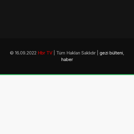
© 16.09.2022
Hbr TV
| Tüm Hakları Saklıdır |
gezi bülteni
,
haber