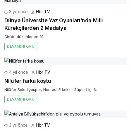
3 yıl önce
Hbr TV
Dünya Üniversite Yaz Oyunları'nda Milli
Kürekçilerden 2 Madalya
Çin’de düzenlenen 31.
DEVAMINI OKU
4 yıl önce
Hbr TV
Nilüfer farka koştu
Nilüfer Belediyespor, Hentbol Erkekler Süper Ligi 6.
DEVAMINI OKU
3 yıl önce
Hbr TV