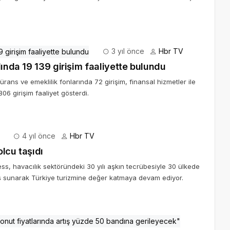
3 yıl önce
Hbr TV
lında 19 139 girişim faaliyette bulundu
ürans ve emeklilik fonlarında 72 girişim, finansal hizmetler ile
806 girişim faaliyet gösterdi.
4 yıl önce
Hbr TV
lcu taşıdı
s, havacılık sektöründeki 30 yılı aşkın tecrübesiyle 30 ülkede
ş sunarak Türkiye turizmine değer katmaya devam ediyor.