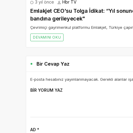
3 yıl önce
Hbr TV
Emlakjet CEO'su Tolga İdikat: “Yıl sonunda satılık konut fiyatlarında artış yüzde 50
bandına gerileyecek"
Çevrimiçi gayrimenkul platformu Emlakjet, Türkiye çapın
DEVAMINI OKU
Bir Cevap Yaz
E-posta hesabınız yayımlanmayacak. Gerekli alanlar iş
BIR YORUM YAZ
AD *