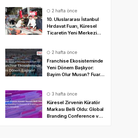
2 hafta önce
10. Uluslararası İstanbul
Hırdavat Fuarı, Küresel
Ticaretin Yeni Merkezi
Olmaya Hazırlanıyor
2 hafta önce
Franchise Ekosisteminde
Yeni Dönem Başlıyor:
Bayim Olur Musun? Fuarı
2026 İçin Geri Sayım!
3 hafta önce
Küresel Zirvenin Küratör
Markası Belli Oldu: Global
Branding Conference ve
Branding Line Güçlerini
Birleştirdi