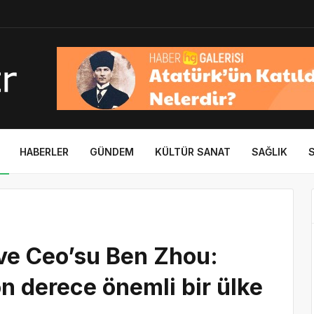
HABERLER
GÜNDEM
KÜLTÜR SANAT
SAĞLIK
 ve Ceo’su Ben Zhou:
on derece önemli bir ülke