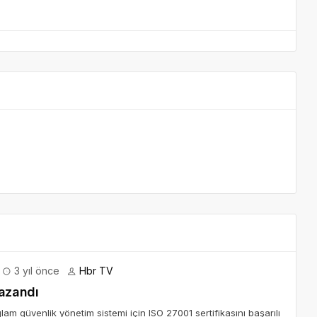
3 yıl önce
Hbr TV
kazandı
lam güvenlik yönetim sistemi için ISO 27001 sertifikasını başarılı