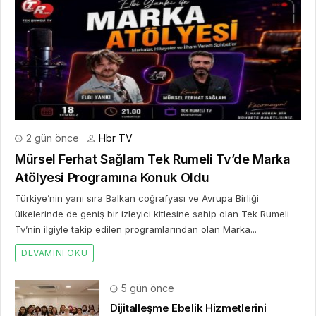
2 hafta önce
10. Uluslararası İstanbul Hırdavat
Fuarı, Küresel Ticaretin Yeni Merkezi
Olmaya Hazırlanıyor
2 hafta önce
Franchise Ekosisteminde Yeni
Dönem Başlıyor: Bayim Olur Musun?
Fuarı 2026 İçin Geri Sayım!
3 hafta önce
Küresel Zirvenin Küratör Markası Belli
Oldu: Global Branding Conference ve
Branding Line Güçlerini Birleştirdi