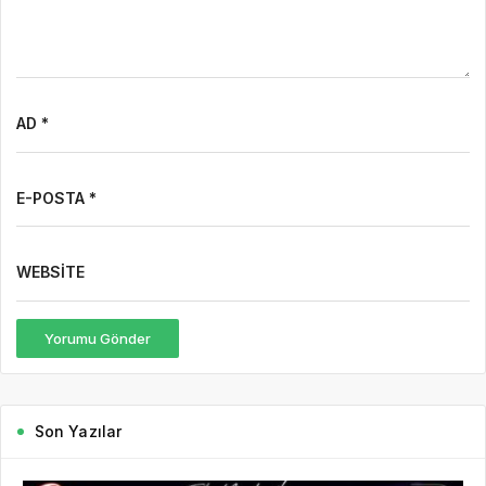
2 gün önce
Hbr TV
Mürsel Ferhat Sağlam Tek Rumeli Tv’de Marka
Atölyesi Programına Konuk Oldu
Türkiye’nin yanı sıra Balkan coğrafyası ve Avrupa Birliği
ülkelerinde de geniş bir izleyici kitlesine sahip olan Tek Rumeli
Tv’nin ilgiyle takip edilen programlarından olan Marka...
DEVAMINI OKU
5 gün önce
Dijitalleşme Ebelik Hizmetlerini
Dönüştürüyor