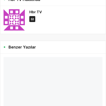
Hbr TV
Benzer Yazılar
3 yıl önce
Hbr TV
A101'de 10 Ağustos Günü Yeni Nesil
Televizyonlardan, Hırdavat Ürünlerine Kadar
Çeşit Çeşit Ürün Alıcılarını Bekliyor
12.