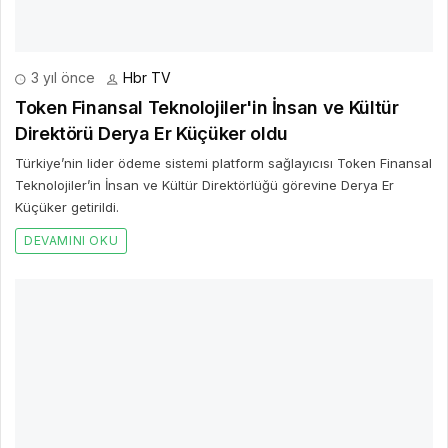
2 yıl önce
Hbr TV
Uber, Sektörde Sayısı Çok Az Olan Kadın Taksi
Sürücülerini Destekliyor
Global teknoloji platformu Uber, faaliyet gösterdiği ülkelerde kadın
sürücülerle iş birliklerini geliştirerek, kadınların toplumdaki rolünü
güçlendirmeye yönelik desteklerini sürdürüyor.
DEVAMINI OKU
Bir Cevap Yaz
E-posta hesabınız yayımlanmayacak. Gerekli alanlar işaretlendi
*
BIR YORUM YAZ