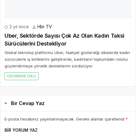
AD *
E-POSTA *
WEBSITE
Yorumu Gönder
Son Yazılar