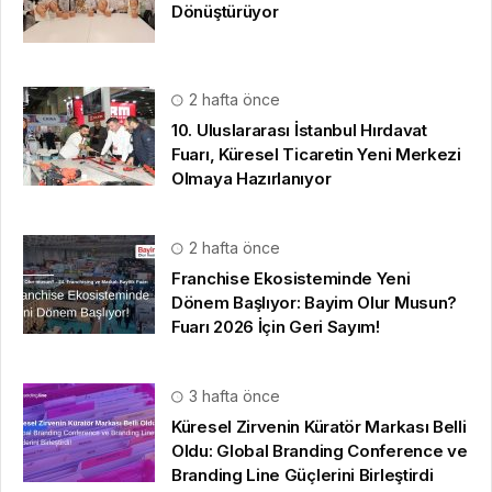
© 16.09.2022
Hbr TV
| Tüm Hakları Saklıdır |
gezi bülteni
,
haber