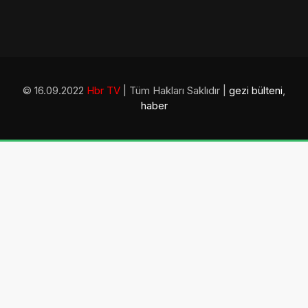
© 16.09.2022
Hbr TV
| Tüm Hakları Saklıdır |
gezi bülteni
,
haber