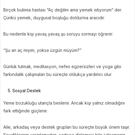
Birçok bulimia hastası “Aç değilim ama yemek istiyorum” der.
Çünkü yemek, duygusal boşluğu doldurma aracıdır.
Bu nedenle kişi yavaş yavaş şu soruyu sormayı öğrenir:
“Şu an aç mıyım, yoksa üzgün müyüm?”
Günlük tutmak, meditasyon, nefes egzersizleri ve yoga gibi
farkındalık çalışmaları bu süreçte oldukça yardımcı olur.
Sosyal Destek
Yeme bozukluğu utançla beslenir. Ancak kişi yalnız olmadığını
fark ettiğinde güçlenir.
Aile, arkadaş veya destek grupları bu süreçte büyük önem taşır.
Sevdiklerinin yargılamadan, sadece dinlemesi bile iyileşmenin