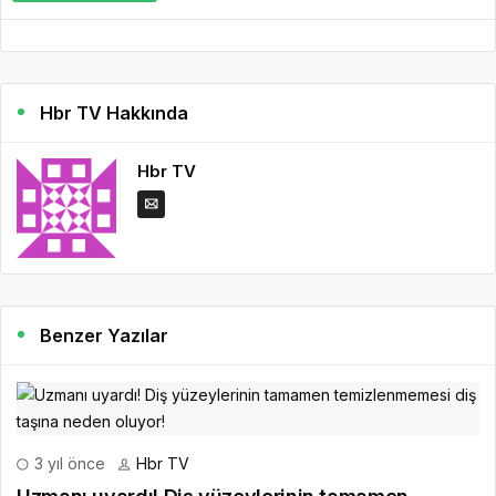
Hbr TV Hakkında
Hbr TV
Benzer Yazılar
3 yıl önce
Hbr TV