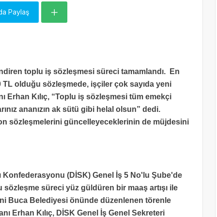
da Paylaş
endiren toplu iş sözleşmesi süreci tamamlandı. En
0 TL olduğu sözleşmede, işçiler çok sayıda yeni
ı Erhan Kılıç, “Toplu iş sözleşmesi tüm emekçi
rınız ananızın ak sütü gibi helal olsun” dedi.
on sözleşmelerini güncelleyeceklerinin de müjdesini
rı Konfederasyonu (DİSK) Genel İş 5 No'lu Şube'de
lu sözleşme süreci yüz güldüren bir maaş artışı ile
eni Buca Belediyesi önünde düzenlenen törenle
anı Erhan Kılıç, DİSK Genel İş Genel Sekreteri