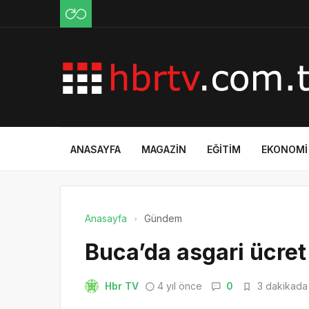
ANASAYFA
MAGAZIN
EĞITIM
EKONOMI
Anasayfa
Gündem
Buca’da asgari ücret
Hbr TV
4 yıl önce
0
3 dakikada 