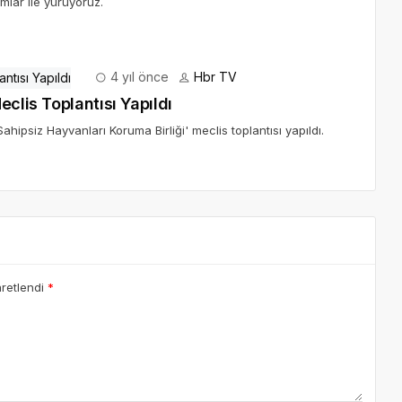
mlar ile yürüyoruz.
4 yıl önce
Hbr TV
clis Toplantısı Yapıldı
ipsiz Hayvanları Koruma Birliği' meclis toplantısı yapıldı.
aretlendi
*