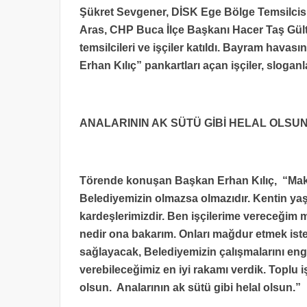
Şükret Sevgener, DİSK Ege Bölge Temsilcisi
Aras, CHP Buca İlçe Başkanı Hacer Taş Gül
temsilcileri ve işçiler katıldı. Bayram havas
Erhan Kılıç” pankartları açan işçiler, sloganl
ANALARININ AK SÜTÜ GİBİ HELAL OLSU
Törende konuşan Başkan Erhan Kılıç, “Makam
Belediyemizin olmazsa olmazıdır. Kentin yaş
kardeşlerimizdir. Ben işçilerime vereceğim
nedir ona bakarım. Onları mağdur etmek ist
sağlayacak, Belediyemizin çalışmalarını eng
verebileceğimiz en iyi rakamı verdik. Toplu 
olsun. Analarının ak sütü gibi helal olsun.”