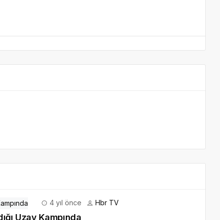
4 yıl önce
Hbr TV
ldığı Uzay Kampında