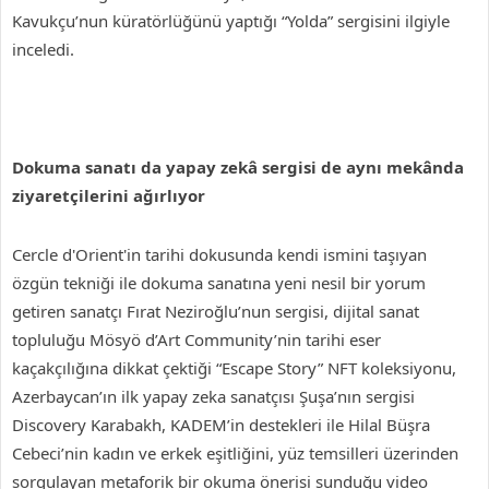
Kavukçu’nun küratörlüğünü yaptığı “Yolda” sergisini ilgiyle
inceledi.
Dokuma sanatı da yapay zekâ sergisi de aynı mekânda
ziyaretçilerini ağırlıyor
Cercle d'Orient'in tarihi dokusunda kendi ismini taşıyan
özgün tekniği ile dokuma sanatına yeni nesil bir yorum
getiren sanatçı Fırat Neziroğlu’nun sergisi, dijital sanat
topluluğu Mösyö d’Art Community’nin tarihi eser
kaçakçılığına dikkat çektiği “Escape Story” NFT koleksiyonu,
Azerbaycan’ın ilk yapay zeka sanatçısı Şuşa’nın sergisi
Discovery Karabakh, KADEM’in destekleri ile Hilal Büşra
Cebeci’nin kadın ve erkek eşitliğini, yüz temsilleri üzerinden
sorgulayan metaforik bir okuma önerisi sunduğu video