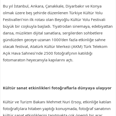
Bu yıl İstanbul, Ankara, Çanakkale, Diyarbakır ve Konya
olmak üzere beş şehirde düzenlenen Türkiye Kültür Yolu
Festivalleri’nin ilk rotası olan Beyoğlu Kültür Yolu Festivali
büyük bir coşkuyla başladı. Tiyatrodan sinemaya, edebiyattan
dansa, müzikten dijital sanatlara, sergilerden sohbetlere
gündüzden geceye uzanan 1000’den fazla etkinliğe sahne
olacak festival, Atatürk Kültür Merkezi (AKM) Türk Telekom
Açık Hava Sahnesi’nde 2500 fotoğrafçının katıldığı
fotomaraton heyecanıyla kapılarını açtı.
Kültür sanat etkinlikleri fotoğraflarla dünyaya ulaşıyor
Kültür ve Turizm Bakanı Mehmet Nuri Ersoy, etkinliğe katılan
fotoğrafçılara hitaben yaptığı konuşmada, fotoğraf sanatının
kültür sanat etkinliklerini tanıtmakta çok önemli bir araç