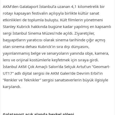
AKM’den Galataport İstanbul’a uzanan 4,1 kilometrelik bir
rotayı kapsayan festivalin açılışıyla birlikte kültür sanat
etkinlikleri de toplumla buluştu. Kült filmlerin yönetmeni
Stanley Kubrick hakkında bugüne kadar yapılmış en kapsamlı
sergi İstanbul Sinema Müzesi’nde açıldı. Ziyaretçiler,
başyapıtların yaratıcısı olarak sinema tarihinde çığır açmış
olan sinema dehası Kubrick’in sıra dışı dünyasını,
yayınlanmamış belge ve senaryoların yanında obje, kamera,
lens ve orijinal kostümlerle keşfetmek için sıraya girdi.
İstanbul AKM Çok Amaçlı Salon’da Selçuk Artut’un “Geomart-
UT17” adlı dijital sergisi ile AKM Galeri’de Devrim Erbil’in
“Renkler ve Teknikler” sergisi sanatseverlerin büyük ilgisiyle
karşılandı.
Galataport açık alanda heykel şöleni