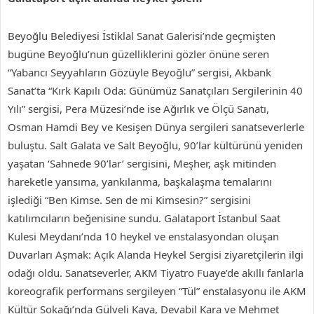
Beyoğlu Belediyesi İstiklal Sanat Galerisi’nde geçmişten
bugüne Beyoğlu’nun güzelliklerini gözler önüne seren
“Yabancı Seyyahların Gözüyle Beyoğlu” sergisi, Akbank
Sanat’ta “Kırk Kapılı Oda: Günümüz Sanatçıları Sergilerinin 40
Yılı” sergisi, Pera Müzesi’nde ise Ağırlık ve Ölçü Sanatı,
Osman Hamdi Bey ve Kesişen Dünya sergileri sanatseverlerle
buluştu. Salt Galata ve Salt Beyoğlu, 90’lar kültürünü yeniden
yaşatan ‘Sahnede 90’lar’ sergisini, Meşher, aşk mitinden
hareketle yansıma, yankılanma, başkalaşma temalarını
işlediği “Ben Kimse. Sen de mi Kimsesin?” sergisini
katılımcıların beğenisine sundu. Galataport İstanbul Saat
Kulesi Meydanı’nda 10 heykel ve enstalasyondan oluşan
Duvarları Aşmak: Açık Alanda Heykel Sergisi ziyaretçilerin ilgi
odağı oldu. Sanatseverler, AKM Tiyatro Fuaye’de akıllı fanlarla
koreografik performans sergileyen “Tül” enstalasyonu ile AKM
Kültür Sokağı’nda Gülveli Kaya, Devabil Kara ve Mehmet