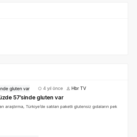
4 yıl önce
Hbr TV
üzde 57’sinde gluten var
 araştırma, Türkiye’de satılan paketli glutensiz gıdaların pek