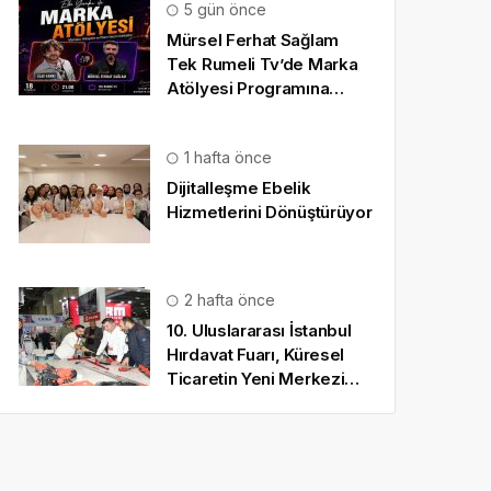
5 gün önce
Mürsel Ferhat Sağlam
Tek Rumeli Tv’de Marka
Atölyesi Programına
Konuk Oldu
1 hafta önce
Dijitalleşme Ebelik
Hizmetlerini Dönüştürüyor
2 hafta önce
10. Uluslararası İstanbul
Hırdavat Fuarı, Küresel
Ticaretin Yeni Merkezi
Olmaya Hazırlanıyor