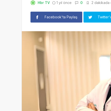
Hbr TV
1 yıl önce
0
2 dakikada o
Facebook'ta Paylaş
Twitter'