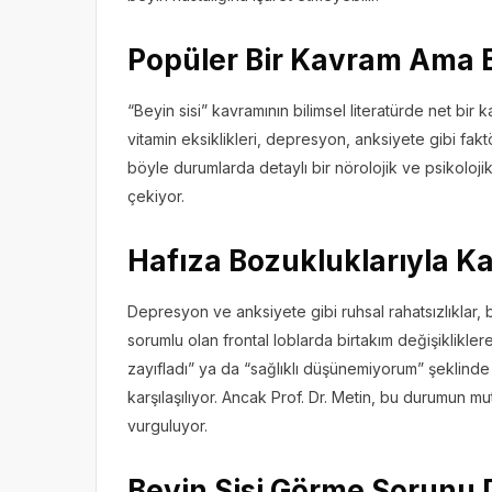
Popüler Bir Kavram Ama B
“Beyin sisi” kavramının bilimsel literatürde net bir
vitamin eksiklikleri, depresyon, anksiyete gibi faktörle
böyle durumlarda detaylı bir nörolojik ve psikoloj
çekiyor.
Hafıza Bozukluklarıyla Ka
Depresyon ve anksiyete gibi ruhsal rahatsızlıklar,
sorumlu olan frontal loblarda birtakım değişikliklere
zayıfladı” ya da “sağlıklı düşünemiyorum” şeklinde 
karşılaşılıyor. Ancak Prof. Dr. Metin, bu durumun m
vurguluyor.
Beyin Sisi Görme Sorunu D