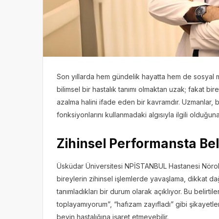
Son yıllarda hem gündelik hayatta hem de sosya
bilimsel bir hastalık tanımı olmaktan uzak; fakat bire
azalma halini ifade eden bir kavramdır. Uzmanlar, b
fonksiyonlarını kullanmadaki algısıyla ilgili olduğun
Zihinsel Performansta Be
Üsküdar Üniversitesi NPİSTANBUL Hastanesi Nöroloji
bireylerin zihinsel işlemlerde yavaşlama, dikkat dağ
tanımladıkları bir durum olarak açıklıyor. Bu belirtil
toplayamıyorum”, “hafızam zayıfladı” gibi şikayetler
beyin hastalığına işaret etmeyebilir.