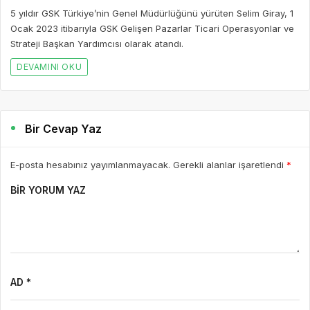
AD *
E-POSTA *
WEBSITE
Yorumu Gönder
Son Yazılar