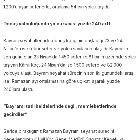
1.200’ü aşan seferlerle, ortalama 54 bin yolcu taşıdı.
Dönüş yolculuğunda yolcu sayısı yüzde 240 arttı
Bayram seyahatlerinde dönüş trafiğinin başladığı 23 ve 24
Nisan’da ise rekor sefer ve yolcu sayılarına ulaşıldı. Bayramın
son günü olan 23 Nisan’da 1.450 sefer ile 81 binin üzerinde yolcu
taşıyan Kâmil Koç, 24 Nisan’da ise 1.500 sefere ve 82.000
yolcuya ulaştı. Bayram seyahat sürecinin son iki günündeki artış
ise, Ramazan ayı ortalamasına göre üç katı aşarak yüzde
240’lara ulaştı.
“Bayramı tatil beldelerinde değil, memleketlerinde
geçirdiler”
Geride bıraktığımız Ramazan Bayramı seyahat sürecini
değerlendiren Kâmil Koç Genel Müdürü Çağatay Kepek, şu