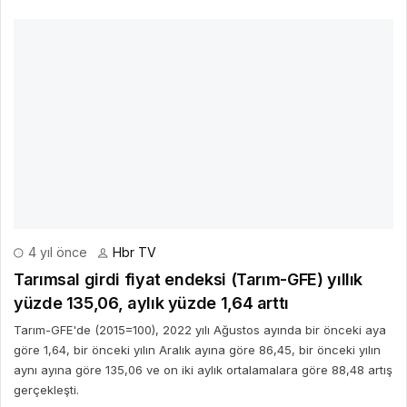
4 yıl önce
Hbr TV
Tarımsal girdi fiyat endeksi (Tarım-GFE) yıllık
yüzde 135,06, aylık yüzde 1,64 arttı
Tarım-GFE'de (2015=100), 2022 yılı Ağustos ayında bir önceki aya
göre 1,64, bir önceki yılın Aralık ayına göre 86,45, bir önceki yılın
aynı ayına göre 135,06 ve on iki aylık ortalamalara göre 88,48 artış
gerçekleşti.
DEVAMINI OKU
3 yıl önce
Hbr TV
Sistem Global'den Güneydoğu Asya pazarındaki
fırsatlara mercek tutan rapor: