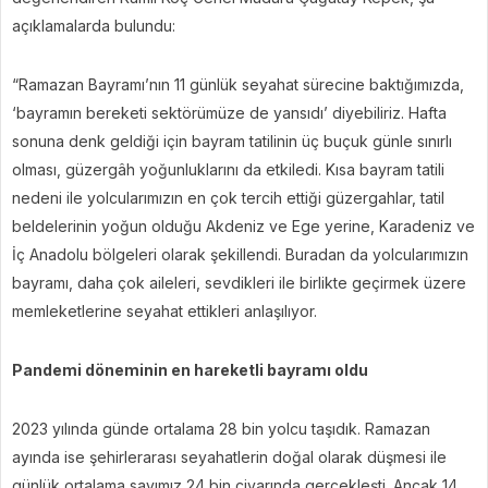
açıklamalarda bulundu:
“Ramazan Bayramı’nın 11 günlük seyahat sürecine baktığımızda,
‘bayramın bereketi sektörümüze de yansıdı’ diyebiliriz. Hafta
sonuna denk geldiği için bayram tatilinin üç buçuk günle sınırlı
olması, güzergâh yoğunluklarını da etkiledi. Kısa bayram tatili
nedeni ile yolcularımızın en çok tercih ettiği güzergahlar, tatil
beldelerinin yoğun olduğu Akdeniz ve Ege yerine, Karadeniz ve
İç Anadolu bölgeleri olarak şekillendi. Buradan da yolcularımızın
bayramı, daha çok aileleri, sevdikleri ile birlikte geçirmek üzere
memleketlerine seyahat ettikleri anlaşılıyor.
Pandemi döneminin en hareketli bayramı oldu
2023 yılında günde ortalama 28 bin yolcu taşıdık. Ramazan
ayında ise şehirlerarası seyahatlerin doğal olarak düşmesi ile
günlük ortalama sayımız 24 bin civarında gerçekleşti. Ancak 14