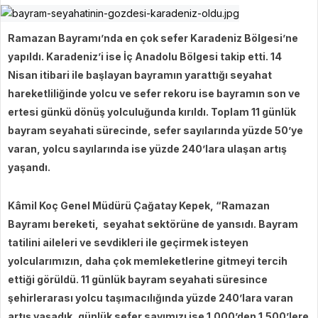
Ramazan Bayramı’nda en çok sefer Karadeniz Bölgesi’ne
yapıldı. Karadeniz’i ise İç Anadolu Bölgesi takip etti. 14
Nisan itibari ile başlayan bayramın yarattığı seyahat
hareketliliğinde yolcu ve sefer rekoru ise bayramın son ve
ertesi günkü dönüş yolculuğunda kırıldı. Toplam 11 günlük
bayram seyahati sürecinde, sefer sayılarında yüzde 50’ye
varan, yolcu sayılarında ise yüzde 240’lara ulaşan artış
yaşandı.
Kâmil Koç Genel Müdürü Çağatay Kepek, “Ramazan
Bayramı bereketi, seyahat sektörüne de yansıdı. Bayram
tatilini aileleri ve sevdikleri ile geçirmek isteyen
yolcularımızın, daha çok memleketlerine gitmeyi tercih
ettiği görüldü. 11 günlük bayram seyahati süresince
şehirlerarası yolcu taşımacılığında yüzde 240’lara varan
artış yaşadık, günlük sefer sayımızı ise 1.000’den 1.500’lere