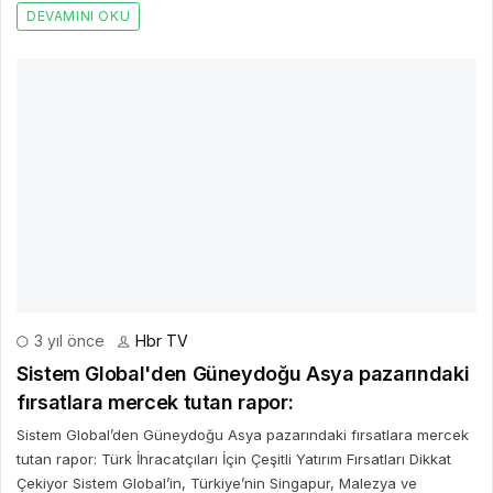
Sistem Global’den Güneydoğu Asya pazarındaki fırsatlara mercek
tutan rapor: Türk İhracatçıları İçin Çeşitli Yatırım Fırsatları Dikkat
Çekiyor Sistem Global’in, Türkiye’nin Singapur, Malezya ve
Endonezya ile ticari ilişkilerine mercek tutan raporunda,
Türkiye’nin söz konusu ülkelerle olan ekonomik etkileşimleri,
ticaret hacmi, potansiyel yatırım ve iş birliği alanları detaylı bir
şekilde ele alınıyor.
DEVAMINI OKU