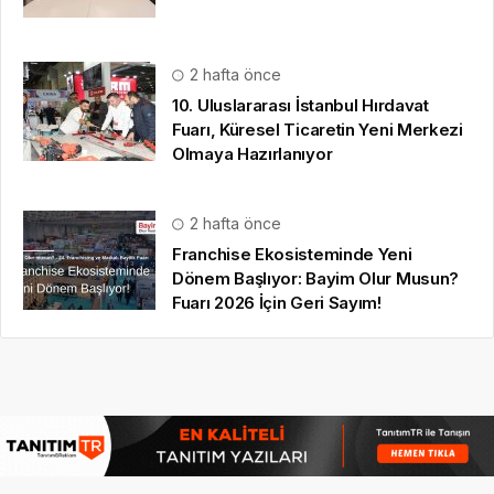
© 16.09.2022
Hbr TV
| Tüm Hakları Saklıdır |
gezi bülteni
,
haber