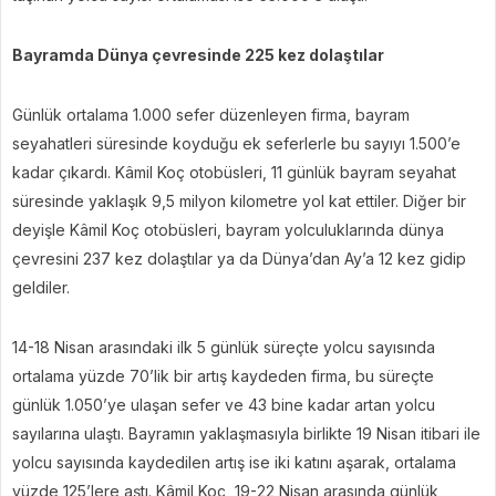
Bayramda Dünya çevresinde 225 kez dolaştılar
Günlük ortalama 1.000 sefer düzenleyen firma, bayram
seyahatleri süresinde koyduğu ek seferlerle bu sayıyı 1.500’e
kadar çıkardı. Kâmil Koç otobüsleri, 11 günlük bayram seyahat
süresinde yaklaşık 9,5 milyon kilometre yol kat ettiler. Diğer bir
deyişle Kâmil Koç otobüsleri, bayram yolculuklarında dünya
çevresini 237 kez dolaştılar ya da Dünya’dan Ay’a 12 kez gidip
geldiler.
14-18 Nisan arasındaki ilk 5 günlük süreçte yolcu sayısında
ortalama yüzde 70’lik bir artış kaydeden firma, bu süreçte
günlük 1.050’ye ulaşan sefer ve 43 bine kadar artan yolcu
sayılarına ulaştı. Bayramın yaklaşmasıyla birlikte 19 Nisan itibari ile
yolcu sayısında kaydedilen artış ise iki katını aşarak, ortalama
yüzde 125’lere aştı. Kâmil Koç, 19-22 Nisan arasında günlük