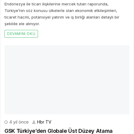
4 yıl önce
Hbr TV
GSK Türkiye’den Globale Üst Düzey Atama
5 yıldır GSK Türkiye’nin Genel Müdürlüğünü yürüten Selim Giray, 1
Ocak 2023 itibarıyla GSK Gelişen Pazarlar Ticari Operasyonlar ve
Strateji Başkan Yardımcısı olarak atandı.
DEVAMINI OKU
Bir Cevap Yaz
E-posta hesabınız yayımlanmayacak. Gerekli alanlar işaretlendi
*
BIR YORUM YAZ