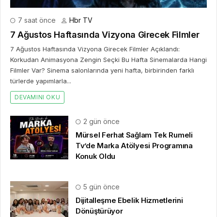
Dijitalleşme Ebelik Hizmetlerini
Dönüştürüyor
2 hafta önce
10. Uluslararası İstanbul Hırdavat
Fuarı, Küresel Ticaretin Yeni Merkezi
Olmaya Hazırlanıyor
2 hafta önce
Franchise Ekosisteminde Yeni
Dönem Başlıyor: Bayim Olur Musun?
Fuarı 2026 İçin Geri Sayım!