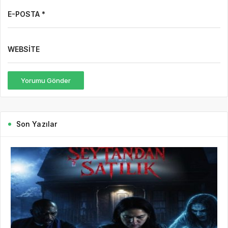
7 saat önce
Hbr TV
7 Ağustos Haftasında Vizyona Girecek Filmler
7 Ağustos Haftasında Vizyona Girecek Filmler Açıklandı:
Korkudan Animasyona Zengin Seçki Bu Hafta Sinemalarda Hangi
Filmler Var? Sinema salonlarında yeni hafta, birbirinden farklı
türlerde yapımlarla...
DEVAMINI OKU
2 gün önce
Mürsel Ferhat Sağlam Tek Rumeli
Tv’de Marka Atölyesi Programına
Konuk Oldu
5 gün önce