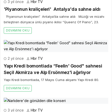
3 yıl önce
Hbr TV
'Piyanonun kraliçeleri' Antalya'da sahne aldı
‘Piyanonun kraliçeleri’ Antalya’da sahne aldı Müziği ve mizahı
birleştiren dünyaca ünlü piyano ikilisi “Queenz Of Piano”, 23.
DEVAMINI OKU
2 yıl önce
Hbr TV
Yapı Kredi bomontiada “Feelin' Good" sahnesi
Seçil Akmirza ve Alp Ersönmez'i ağırlıyor
Yapı Kredi bomontiada, 17 Mayıs Cuma akşamı Yapı Kredi 80.
DEVAMINI OKU
3 yıl önce
Hbr TV