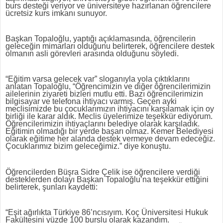
burs desteği veriyor ve üniversiteye hazırlanan öğrencilere
ücretsiz kurs imkanı sunuyor.
Başkan Topaloğlu, yaptığı açıklamasında, öğrencilerin
geleceğin mimarları olduğunu belirterek, öğrencilere destek
olmanın asli görevleri arasında olduğunu söyledi.
“Eğitim varsa gelecek var” sloganıyla yola çıktıklarını
anlatan Topaloğlu, “Öğrencimizin ve diğer öğrencilerimizin
ailelerinin ziyareti bizleri mutlu etti. Bazı öğrencilerimizin
bilgisayar ve telefona ihtiyacı varmış. Geçen ayki
meclisimizde bu çocuklarımızın ihtiyacını karşılamak için oy
birliği ile karar aldık. Meclis üyelerimize teşekkür ediyorum.
Öğrencilerimizin ihtiyaçlarını belediye olarak karşıladık.
Eğitimin olmadığı bir yerde başarı olmaz. Kemer Belediyesi
olarak eğitime her alanda destek vermeye devam edeceğiz.
Çocuklarımız bizim geleceğimiz.” diye konuştu.
Öğrencilerden Büşra Sidre Çelik ise öğrencilere verdiği
desteklerden dolayı Başkan Topaloğlu’na teşekkür ettiğini
belirterek, şunları kaydetti:
“Eşit ağırlıkta Türkiye 86’ncısıyım. Koç Üniversitesi Hukuk
Fakültesini yüzde 100 burslu olarak kazandım.