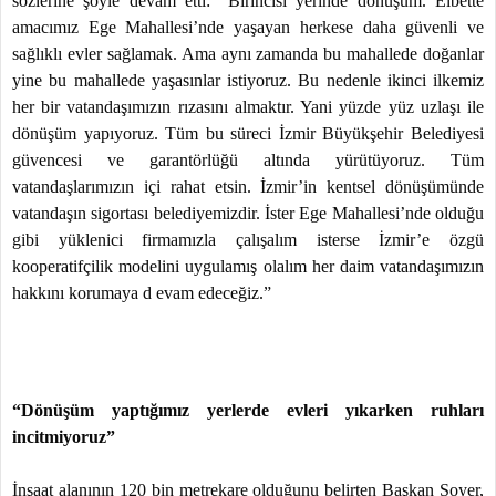
sözlerine şöyle devam etti: “Birincisi yerinde dönüşüm. Elbette
amacımız Ege Mahallesi’nde yaşayan herkese daha güvenli ve
sağlıklı evler sağlamak. Ama aynı zamanda bu mahallede doğanlar
yine bu mahallede yaşasınlar istiyoruz. Bu nedenle ikinci ilkemiz
her bir vatandaşımızın rızasını almaktır. Yani yüzde yüz uzlaşı ile
dönüşüm yapıyoruz. Tüm bu süreci İzmir Büyükşehir Belediyesi
güvencesi ve garantörlüğü altında yürütüyoruz. Tüm
vatandaşlarımızın içi rahat etsin. İzmir’in kentsel dönüşümünde
vatandaşın sigortası belediyemizdir. İster Ege Mahallesi’nde olduğu
gibi yüklenici firmamızla çalışalım isterse İzmir’e özgü
kooperatifçilik modelini uygulamış olalım her daim vatandaşımızın
hakkını korumaya d evam edeceğiz.”
“Dönüşüm yaptığımız yerlerde evleri yıkarken ruhları
incitmiyoruz”
İnşaat alanının 120 bin metrekare olduğunu belirten Başkan Soyer,