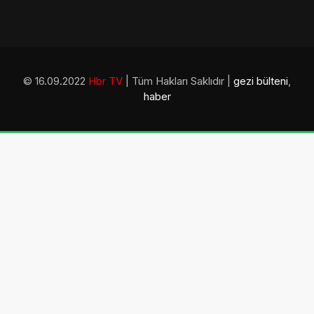
© 16.09.2022
Hbr TV
| Tüm Hakları Saklıdır |
gezi bülteni
,
haber