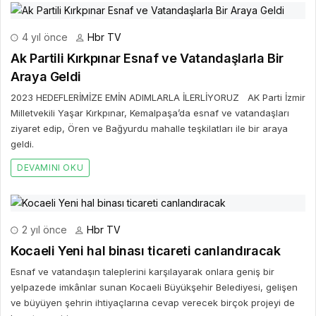
4 yıl önce
Hbr TV
Ak Partili Kırkpınar Esnaf ve Vatandaşlarla Bir
Araya Geldi
2023 HEDEFLERİMİZE EMİN ADIMLARLA İLERLİYORUZ AK Parti İzmir
Milletvekili Yaşar Kırkpınar, Kemalpaşa’da esnaf ve vatandaşları
ziyaret edip, Ören ve Bağyurdu mahalle teşkilatları ile bir araya
geldi.
DEVAMINI OKU
2 yıl önce
Hbr TV
Kocaeli Yeni hal binası ticareti canlandıracak
Esnaf ve vatandaşın taleplerini karşılayarak onlara geniş bir
yelpazede imkânlar sunan Kocaeli Büyükşehir Belediyesi, gelişen
ve büyüyen şehrin ihtiyaçlarına cevap verecek birçok projeyi de