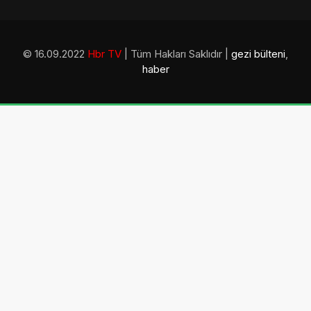
© 16.09.2022
Hbr TV
| Tüm Hakları Saklıdır |
gezi bülteni
,
haber