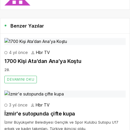
Benzer Yazılar
4 yıl önce
Hbr TV
1700 Kişi Ata’dan Ana’ya Koştu
28.
DEVAMINI OKU
3 yıl önce
Hbr TV
İzmir'e sutopunda çifte kupa
İzmir Büyükşehir Belediyesi Gençlik ve Spor Kulübü Sutopu U17
erkek ve kadın takımları, Türkiye ikincisi oldu.