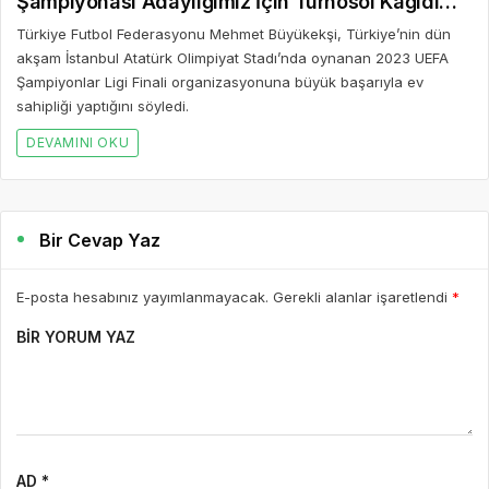
Şampiyonası Adaylığımız İçin Turnosol Kağıdı
Oldu"
Türkiye Futbol Federasyonu Mehmet Büyükekşi, Türkiye’nin dün
akşam İstanbul Atatürk Olimpiyat Stadı’nda oynanan 2023 UEFA
Şampiyonlar Ligi Finali organizasyonuna büyük başarıyla ev
sahipliği yaptığını söyledi.
DEVAMINI OKU
Bir Cevap Yaz
E-posta hesabınız yayımlanmayacak. Gerekli alanlar işaretlendi
*
BIR YORUM YAZ
AD *