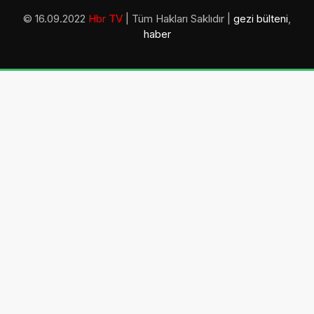
© 16.09.2022
Hbr TV
| Tüm Hakları Saklıdır |
gezi bülteni
,
haber