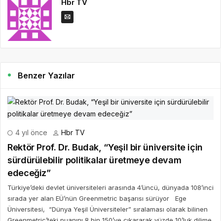
Hbr TV
Benzer Yazılar
4 yıl önce
Hbr TV
Rektör Prof. Dr. Budak, “Yeşil bir üniversite için
sürdürülebilir politikalar üretmeye devam
edeceğiz”
Türkiye’deki devlet üniversiteleri arasında 4’üncü, dünyada 108’inci
sırada yer alan EÜ’nün Greenmetric başarısı sürüyor Ege
Üniversitesi, “Dünya Yeşil Üniversiteler” sıralaması olarak bilinen
Greenmetric’teki puanını 8 bin 150’ye çıkararak yüzde 10’luk dilime