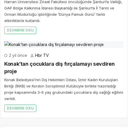
Harran Üniversitesi Ziraat Fakültesi öncülüğünde Şanlıurfa Valiliği,
GAP Bölge Kalkınma İdaresi Başkanlığı ile Şanlıurfa İl Tarım ve
Orman Müdürlüğü işbirliğinde ‘Dünya Pamuk Günü’ farklı
etkinliklerle kutlandı.
DEVAMINI OKU
2 yıl önce
Hbr TV
Konak’tan çocuklara diş fırçalamayı sevdiren
proje
Konak Belediyesi’nin Diş Hekimleri Odası, İzmir Kadın Kuruluşları
Birliği (İKKB) ve Kordon Soroptimist Kulübüyle birlikte hazırladığı
proje kapsamında 3-6 yaş grubundaki çocuklara diş sağlığı eğitimi
verildi.
DEVAMINI OKU