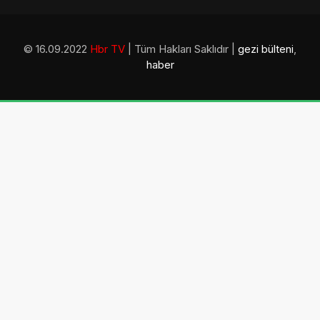
© 16.09.2022
Hbr TV
| Tüm Hakları Saklıdır |
gezi bülteni
,
haber