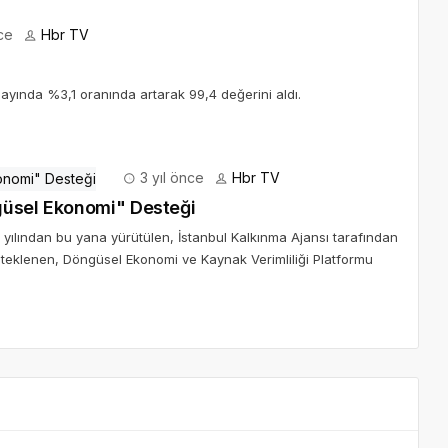
ce
Hbr TV
yında %3,1 oranında artarak 99,4 değerini aldı.
3 yıl önce
Hbr TV
güsel Ekonomi" Desteği
 yılından bu yana yürütülen, İstanbul Kalkınma Ajansı tarafından
steklenen, Döngüsel Ekonomi ve Kaynak Verimliliği Platformu