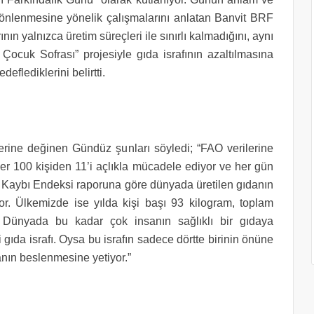
 önlenmesine yönelik çalışmalarını anlatan Banvit BRF
ın yalnızca üretim süreçleri ile sınırlı kalmadığını, aynı
 Çocuk Sofrası” projesiyle gıda israfının azaltılmasına
eflediklerini belirtti.
lerine değinen Gündüz şunları söyledi; “FAO verilerine
 her 100 kişiden 11’i açlıkla mücadele ediyor ve her gün
a Kaybı Endeksi raporuna göre dünyada üretilen gıdanın
or. Ü
lkemizde ise yılda kişi başı 93 kilogram, toplam
*
Dünyada bu kadar çok insanın sağlıklı bir gıdaya
gıda israfı. Oysa bu israfın sadece dörtte birinin önüne
anın beslenmesine yetiyor.”