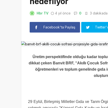
hedefliyor
Hbr TV
4 yıl önce
0
3 dakikada 
Facebook'ta Paylaş
Twitter'
Üretim perspektifinde olduğu kadar toplum
dikkat çeken Banvit BRF, “Akıllı Çocuk Sofra
öğretmenleri ve toplum genelinde gıda is
oluştur
29 Eylül, Birleşmiş Milletler Gıda ve Tarım Örg
çekmek amacıyla "Küresel Gıda Kaybı ve İsrafı