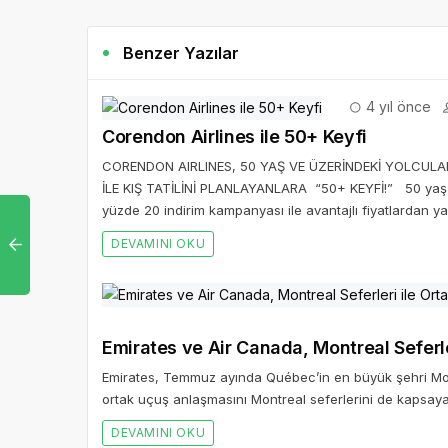
Benzer Yazılar
4 yıl önce
Corendon Airlines ile 50+ Keyfi
CORENDON AIRLINES, 50 YAŞ VE ÜZERİNDEKİ YOLCUL
İLE KIŞ TATİLİNİ PLANLAYANLARA “50+ KEYFİ!” 50 yaş ve
yüzde 20 indirim kampanyası ile avantajlı fiyatlardan y
DEVAMINI OKU
Emirates ve Air Canada, Montreal Seferle
Emirates, Temmuz ayında Québec’in en büyük şehri Mon
ortak uçuş anlaşmasını Montreal seferlerini de kapsaya
DEVAMINI OKU