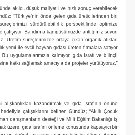
ünde akılcı, düşük maliyetli ve hızlı sonuç verebilecek
ndüz; “Türkiye’nin önde gelen gıda üreticilerinden biri
üreçlerimizi sürdürülebilirlik perspektifinde optimize
iyle çalışıyor. Bandırma kampüsümüzde arıttığımız suyun
. Üretim süreçlerimizde ortaya çıkan organik atıkları
k yemi ile evcil hayvan gıdası üreten firmalara satıyor
u uygulamalarımızla kalmıyor, gıda israfı ve bilinçli
ine katkı sağlamak amacıyla da projeler yürütüyoruz.”
i alışkanlıkları kazandırmak ve gıda israfının önüne
defiyle çalıştıklarını belirten Gündüz; “Akıllı Çocuk
an danışmanların desteği ve Millî Eğitim Bakanlığı iş
olmak üzere, gıda israfını önleme konusunda kapsayıcı bir
ımız en değerli mirasımız yaşanabilir bir dünya. Bugün