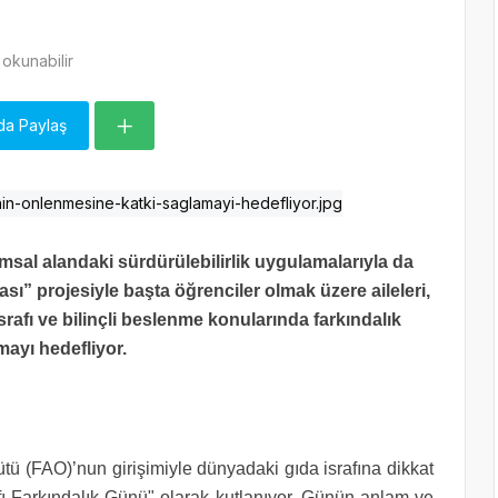
okunabilir
da Paylaş
sal alandaki sürdürülebilirlik uygulamalarıyla da
sı” projesiyle başta öğrenciler olmak üzere aileleri,
rafı ve bilinçli beslenme konularında farkındalık
mayı hedefliyor.
ütü (FAO)’nun girişimiyle dünyadaki gıda israfına dikkat
 Farkındalık Günü" olarak kutlanıyor.
Günün anlam ve