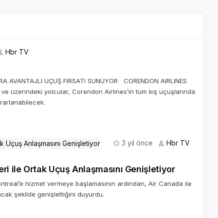
Hbr TV
ARA AVANTAJLI UÇUŞ FIRSATI SUNUYOR CORENDON AIRLINES
 üzerindeki yolcular, Corendon Airlines’ın tüm kış uçuşlarında
ararlanabilecek.
3 yıl önce
Hbr TV
ri ile Ortak Uçuş Anlaşmasını Genişletiyor
treal’e hizmet vermeye başlamasının ardından, Air Canada ile
cak şekilde genişlettiğini duyurdu.