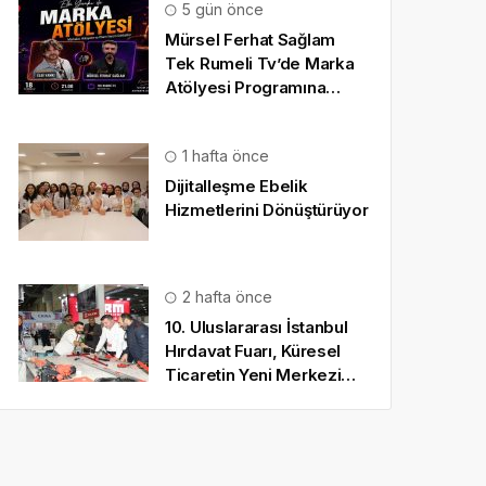
5 gün önce
Mürsel Ferhat Sağlam
Tek Rumeli Tv’de Marka
Atölyesi Programına
Konuk Oldu
1 hafta önce
Dijitalleşme Ebelik
Hizmetlerini Dönüştürüyor
2 hafta önce
10. Uluslararası İstanbul
Hırdavat Fuarı, Küresel
Ticaretin Yeni Merkezi
Olmaya Hazırlanıyor