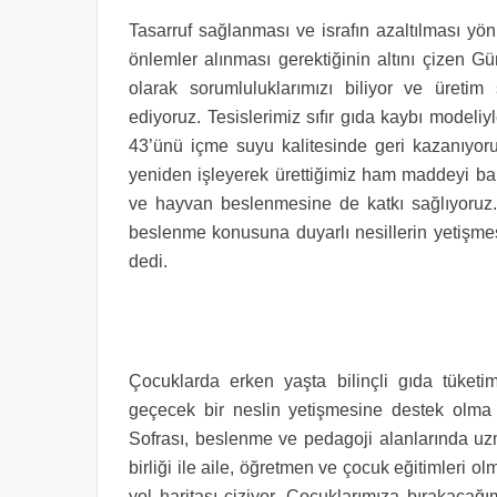
Tasarruf sağlanması ve israfın azaltılması yön
önlemler alınması gerektiğinin altını çizen Gü
olarak sorumluluklarımızı biliyor ve üretim s
ediyoruz. Tesislerimiz sıfır gıda kaybı model
43’ünü içme suyu kalitesinde geri kazanıyoruz
yeniden işleyerek ürettiğimiz ham maddeyi balı
ve hayvan beslenmesine de katkı sağlıyoruz. B
beslenme konusuna duyarlı nesillerin yetişmes
dedi.
Çocuklarda erken yaşta bilinçli gıda tüketim
geçecek bir neslin yetişmesine destek olma he
Sofrası, beslenme ve pedagoji alanlarında uzm
birliği ile aile, öğretmen ve çocuk eğitimleri 
yol haritası çiziyor. Çocuklarımıza bırakacağ