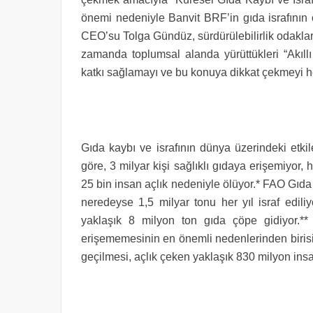
önemi
nedeniyle Banvit BRF’in gıda israfının
CEO’su Tolga Gündüz, sürdürülebilirlik odakların
zamanda toplumsal alanda yürüttükleri “Akıllı
katkı sağlamayı ve bu konuya dikkat çekmeyi hed
Gıda kaybı ve israfının dünya üzerindeki etki
göre, 3 milyar kişi sağlıklı gıdaya erişemiyor,
25 bin insan açlık nedeniyle ölüyor.* FAO Gıd
neredeyse 1,5 milyar tonu her yıl israf ediliy
yaklaşık 8 milyon ton gıda çöpe gidiyor.*
erişememesinin en önemli nedenlerinden birisi 
geçilmesi, açlık çeken yaklaşık 830 milyon ins