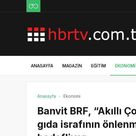
ANASAYFA
MAGAZIN
EĞITIM
EKONOMI
Anasayfa
Ekonomi
Banvit BRF, “Akıllı Ç
gıda israfının önlen