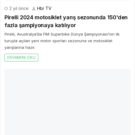
DEVAMINI OKU
3 yıl önce
Hbr TV
İzmirli Öğrenci Dünya Şampiyonu Oldu
2023 Techno 293 World Championship U17 Kızlar Dünya Yelken
Şampiyonası’nda, İzmir Balçova Nevvar Salih İşgören Anadolu
Lisesinde okuyan 11.
DEVAMINI OKU