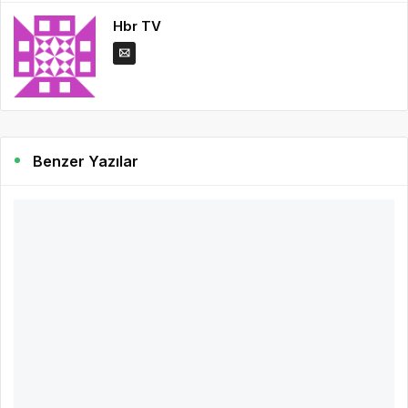
Hbr TV
Benzer Yazılar
2 yıl önce
Hbr TV
Pirelli 2024 motosiklet yarış sezonunda 150'den
fazla şampiyonaya katılıyor
Pirelli, Avustralya’da FIM Superbike Dünya Şampiyonası’nın ilk
turuyla açılan yeni motor sporları sezonuna ve motosiklet
yarışlarına hazır.