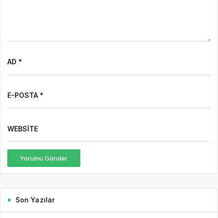
Son Yazılar
7 saat önce
Hbr TV
7 Ağustos Haftasında Vizyona Girecek Filmler
7 Ağustos Haftasında Vizyona Girecek Filmler Açıklandı:
Korkudan Animasyona Zengin Seçki Bu Hafta Sinemalarda Hangi
Filmler Var? Sinema salonlarında yeni hafta, birbirinden farklı
türlerde yapımlarla...