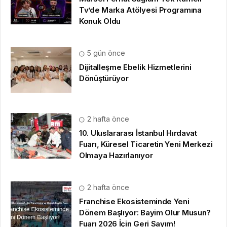
2 hafta önce
Franchise Ekosisteminde Yeni
Dönem Başlıyor: Bayim Olur Musun?
Fuarı 2026 İçin Geri Sayım!
© 16.09.2022
Hbr TV
| Tüm Hakları Saklıdır |
gezi bülteni
,