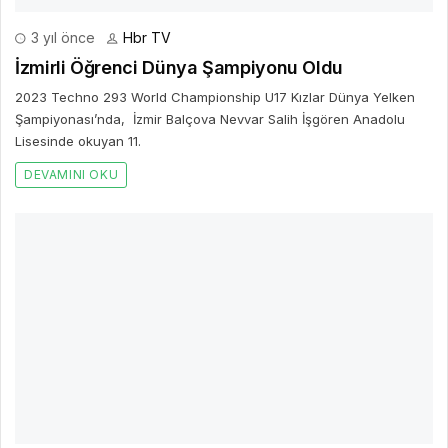
3 yıl önce
Hbr TV
TFF, Futbol Akademileri Projesi Kapsamında
Double Pass ile İşbirliği Protokolü İmzaladı
Türkiye Futbol Federasyonu, Futbol Akademileri Projesi
kapsamında Belçika merkezli yetenek geliştirme ve oyuncu
potansiyeli optimize etme üzerine uzmanlaşmış Double Pass
firmasıyla işbirliği protokolü imzaladı.
DEVAMINI OKU