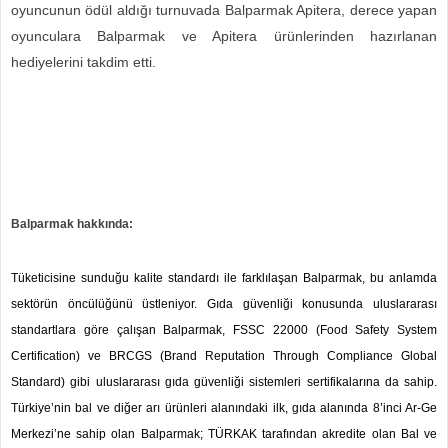
oyuncunun ödül aldığı turnuvada Balparmak Apitera, derece yapan
oyunculara Balparmak ve Apitera ürünlerinden hazırlanan
hediyelerini takdim etti.
Balparmak hakkında:
Tüketicisine sunduğu kalite standardı ile farklılaşan Balparmak, bu anlamda
sektörün öncülüğünü üstleniyor. Gıda güvenliği konusunda uluslararası
standartlara göre çalışan Balparmak, FSSC 22000 (Food Safety System
Certification) ve BRCGS (Brand Reputation Through Compliance Global
Standard) gibi uluslararası gıda güvenliği sistemleri sertifikalarına da sahip.
Türkiye’nin bal ve diğer arı ürünleri alanındaki ilk, gıda alanında 8’inci Ar-Ge
Merkezi’ne sahip olan Balparmak; TÜRKAK tarafından akredite olan Bal ve