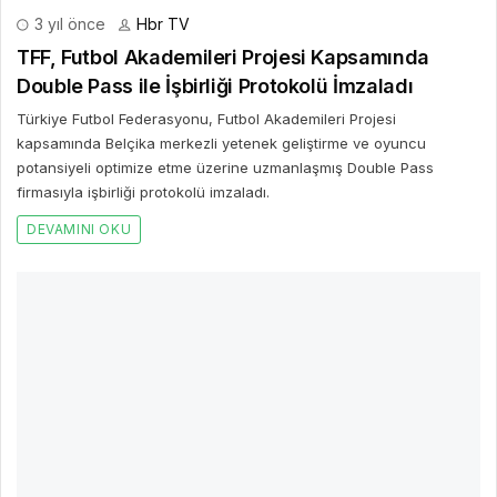
2 yıl önce
Hbr TV
Başkan Altay: Konya Büyükşehir Belediyespor
Basketbol Takımı Bundan Sonra da Yanınızda
Olmaya Devam Edeceğiz
Sporcuları ve teknik ekibi tebrik eden Başkan Altay, “Basketbol
takımımız başta olmak üzere diğer branşlarda da altyapının
güçlendirilmesi, sporun sevdirilmesi ve sportif başarının ortaya
çıkması için bundan sonra da yanınızda olmaya devam edeceğiz.
DEVAMINI OKU
Bir Cevap Yaz