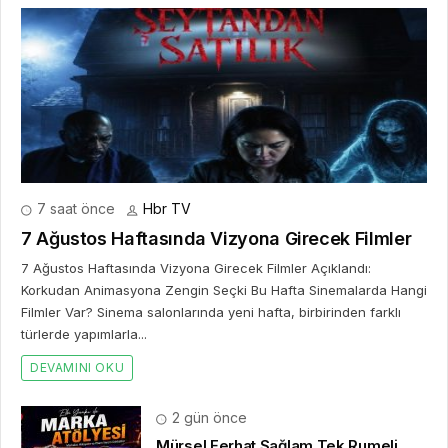
DEVAMINI OKU
2 gün önce
Mürsel Ferhat Sağlam Tek Rumeli
Tv’de Marka Atölyesi Programına
Konuk Oldu
5 gün önce
Dijitalleşme Ebelik Hizmetlerini
Dönüştürüyor
2 hafta önce
10. Uluslararası İstanbul Hırdavat
Fuarı, Küresel Ticaretin Yeni Merkezi
Olmaya Hazırlanıyor