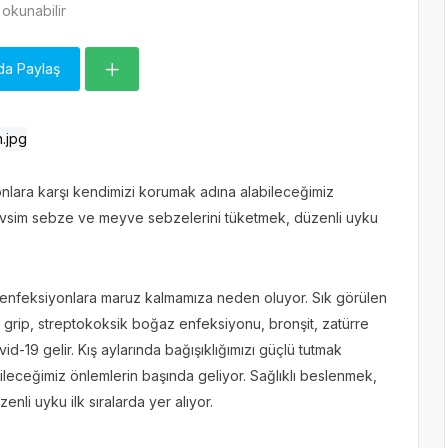
okunabilir
da Paylaş
yonlara karşı kendimizi korumak adına alabileceğimiz
mevsim sebze ve meyve sebzelerini tüketmek, düzenli uyku
ek enfeksiyonlara maruz kalmamıza neden oluyor. Sık görülen
, grip, streptokoksik boğaz enfeksiyonu, bronşit, zatürre
9 gelir. Kış aylarında bağışıklığımızı güçlü tutmak
leceğimiz önlemlerin başında geliyor. Sağlıklı beslenmek,
li uyku ilk sıralarda yer alıyor.