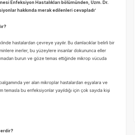
nesi Enfeksiyon Hastalıkları bölümünden, Uzm. Dr.
ksiyonlar hakkında merak edilenleri cevapladı’
ır?
inde hastalardan çevreye yayılır. Bu damlacıklar belirli bir
inlere inerler, bu yüzeylere insanlar dokununca eller
ıkanmadan burun ve göze temas ettiğinde mikrop vücuda
e balgamında yer alan mikroplar hastalardan eşyalara ve
em temasla bu enfeksiyonlar yayıldığı için çok sayıda kişi
erdir?