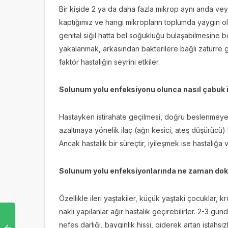
Bir kişide 2 ya da daha fazla mikrop aynı anda veya
kaptığımız ve hangi mikropların toplumda yaygın oldu
genital siğil hatta bel soğukluğu bulaşabilmesine
yakalanmak, arkasından bakterilere bağlı zatürre 
faktör hastalığın seyrini etkiler.
Solunum yolu enfeksiyonu olunca nasıl çabuk i
Hastayken istirahate geçilmesi, doğru beslenmeye di
azaltmaya yönelik ilaç (ağrı kesici, ateş düşürücü)
Ancak hastalık bir süreçtir, iyileşmek ise hastalığa
Solunum yolu enfeksiyonlarında ne zaman dokt
Özellikle ileri yaştakiler, küçük yaştaki çocuklar, k
nakli yapılanlar ağır hastalık geçirebilirler. 2-3 
nefes darlığı, baygınlık hissi, giderek artan iştah