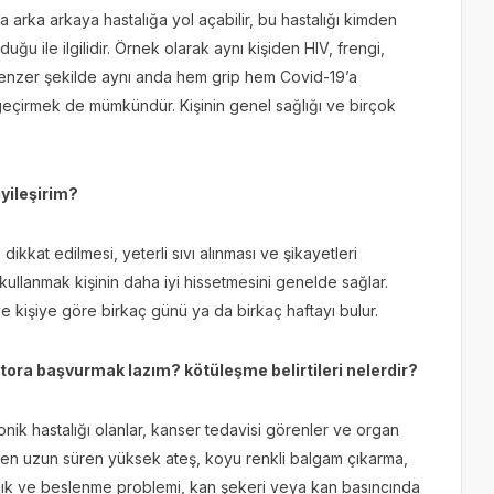
 arka arkaya hastalığa yol açabilir, bu hastalığı kimden
ğu ile ilgilidir. Örnek olarak aynı kişiden HIV, frengi,
 benzer şekilde aynı anda hem grip hem Covid-19’a
geçirmek de mümkündür. Kişinin genel sağlığı ve birçok
yileşirim?
kkat edilmesi, yeterli sıvı alınması ve şikayetleri
 kullanmak kişinin daha iyi hissetmesini genelde sağlar.
 ve kişiye göre birkaç günü ya da birkaç haftayı bulur.
ora başvurmak lazım? kötüleşme belirtileri nelerdir?
ronik hastalığı olanlar, kanser tedavisi görenler ve organ
günden uzun süren yüksek ateş, koyu renkli balgam çıkarma,
sızlık ve beslenme problemi, kan şekeri veya kan basıncında