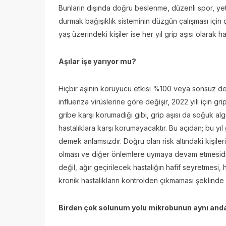
Bunların dışında doğru beslenme, düzenli spor, yete
durmak bağışıklık sisteminin düzgün çalışması için ç
yaş üzerindeki kişiler ise her yıl grip aşısı olarak ha
Aşılar işe yarıyor mu?
Hiçbir aşının koruyucu etkisi %100 veya sonsuz değild
influenza virüslerine göre değişir, 2022 yılı için gr
gribe karşı korumadığı gibi, grip aşısı da soğuk algı
hastalıklara karşı korumayacaktır. Bu açıdan; bu yı
demek anlamsızdır. Doğru olan risk altındaki kişil
olması ve diğer önlemlere uymaya devam etmesidir
değil, ağır geçirilecek hastalığın hafif seyretmesi
kronik hastalıkların kontrolden çıkmaması şeklinde
Birden çok solunum yolu mikrobunun aynı a