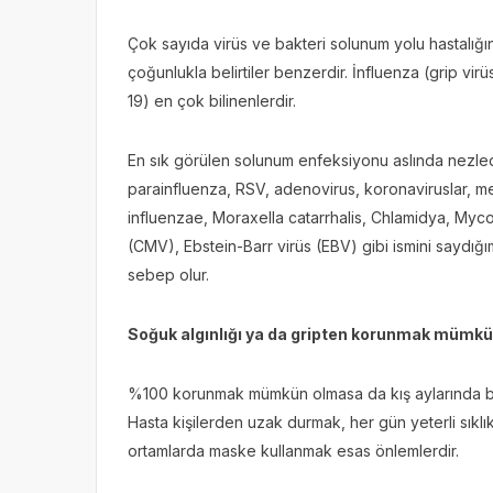
Çok sayıda virüs ve bakteri solunum yolu hastalığın
çoğunlukla belirtiler benzerdir. İnfluenza (grip v
19) en çok bilinenlerdir.
En sık görülen solunum enfeksiyonu aslında nezle
parainfluenza, RSV, adenovirus, koronaviruslar, 
influenzae, Moraxella catarrhalis, Chlamidya, Myc
(CMV), Ebstein-Barr virüs (EBV) gibi ismini saydığ
sebep olur.
Soğuk algınlığı ya da gripten korunmak mümk
%100 korunmak mümkün olmasa da kış aylarında bazı
Hasta kişilerden uzak durmak, her gün yeterli sıklı
ortamlarda maske kullanmak esas önlemlerdir.