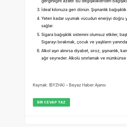
gerginliğini azaltır. Bu değişikliklerden bağışıkl
İdeal kilonuza geri dönün. Şişmanlık bağışıklık si
Yeteri kadar uyumak vücudun enerjiyi doğru ye
sağlar.
Sigara bağışıklık sistemini olumsuz etkiler, b
Sigarayı bırakmak, çocuk ve yaşlıların yanında 
Alkol aşırı alınırsa diyabet, siroz, şişmanlık,
ağır seyreder. Alkolü sınırlamak ve mümkünse h
Kaynak: (BYZHA) – Beyaz Haber Ajansı
BIR CEVAP YAZ