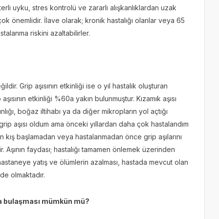
rli uyku, stres kontrolü ve zararlı alışkanlıklardan uzak
ok önemlidir. İlave olarak; kronik hastalığı olanlar veya 65
stalanma riskini azaltabilirler.
ir. Grip aşısının etkinliği ise o yıl hastalık oluşturan
ip aşısının etkinliği %60a yakın bulunmuştur. Kızamık aşısı
nlığı, boğaz iltihabı ya da diğer mikropların yol açtığı
l grip aşısı oldum ama önceki yıllardan daha çok hastalandım
erin kış başlamadan veya hastalanmadan önce grip aşılarını
. Aşının faydası; hastalığı tamamen önlemek üzerinden
, hastaneye yatış ve ölümlerin azalması, hastada mevcut olan
 de olmaktadır.
nda bulaşması mümkün mü?