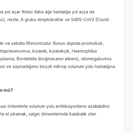
a yol açar. Kimisi daha ağır hastalığa yol açsa da
irüsü), nezle, A grubu streptokoklar ve SARS-CoV2 (Covid-
dir ve sebebi Rhinovirüstür. Bunun dışında pnömokok,
metapneumovirus, kızamık, kızamıkçık, Haemophilus
oplasma, Bordetella (boğmacanın etkeni), sitomegalovirüs
ımız ve saymadığımız birçok mikrop solunum yolu hastalığına
ün mü?
 önlemlerle solunum yolu enfeksiyonlarını azaltabiliriz.
kta el yıkamak, salgın dönemlerinde kalabalık olan