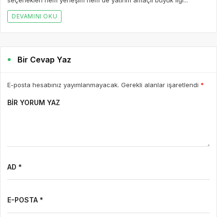
seçenekleri hem yerleşim hem de yatırım amaçlı büyük ilgi...
DEVAMINI OKU
Bir Cevap Yaz
E-posta hesabınız yayımlanmayacak. Gerekli alanlar işaretlendi
*
BIR YORUM YAZ
AD *
E-POSTA *