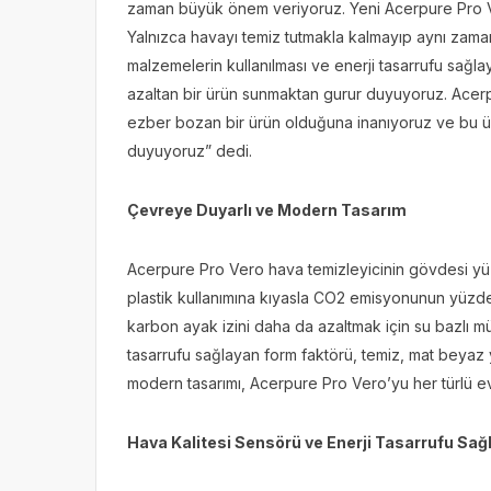
zaman büyük önem veriyoruz. Yeni Acerpure Pro V
Yalnızca havayı temiz tutmakla kalmayıp aynı zaman
malzemelerin kullanılması ve enerji tasarrufu sağla
azaltan bir ürün sunmaktan gurur duyuyoruz. Acerp
ezber bozan bir ürün olduğuna inanıyoruz ve bu 
duyuyoruz” dedi.
Çevreye Duyarlı ve Modern Tasarım
Acerpure Pro Vero hava temizleyicinin gövdesi yüzd
plastik kullanımına kıyasla CO
2
emisyonunun yüzde 2
karbon ayak izini daha da azaltmak için su bazlı mü
tasarrufu sağlayan form faktörü, temiz, mat beya
modern tasarımı, Acerpure Pro Vero’yu her türlü ev
Hava Kalitesi Sensörü ve Enerji Tasarrufu Sa