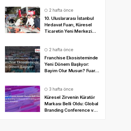
2 hafta önce
10. Uluslararası İstanbul
Hırdavat Fuarı, Küresel
Ticaretin Yeni Merkezi
Olmaya Hazırlanıyor
2 hafta önce
Franchise Ekosisteminde
Yeni Dönem Başlıyor:
Bayim Olur Musun? Fuarı
2026 İçin Geri Sayım!
3 hafta önce
Küresel Zirvenin Küratör
Markası Belli Oldu: Global
Branding Conference ve
Branding Line Güçlerini
Birleştirdi