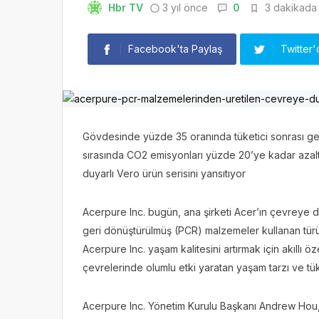
Hbr TV
3 yıl önce
0
3 dakikada 
Facebook'ta Paylaş
Twitter'
Gövdesinde yüzde 35 oranında tüketici sonrası ge
sırasında CO2 emisyonları yüzde 20’ye kadar azalt
duyarlı Vero ürün serisini yansıtıyor
Acerpure Inc. bugün, ana şirketi Acer’ın çevreye d
geri dönüştürülmüş (PCR) malzemeler kullanan türün
Acerpure Inc. yaşam kalitesini artırmak için akıllı ö
çevrelerinde olumlu etki yaratan yaşam tarzı ve tük
Acerpure Inc. Yönetim Kurulu Başkanı Andrew Hou, 