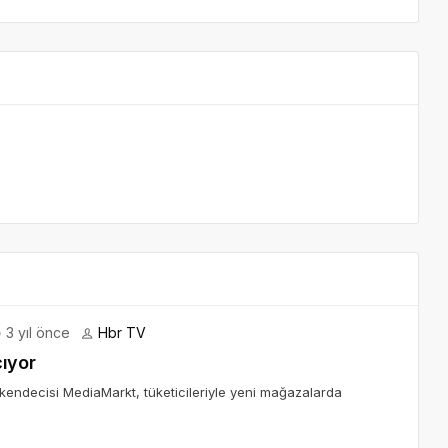
3 yıl önce
Hbr TV
ıyor
akendecisi MediaMarkt, tüketicileriyle yeni mağazalarda