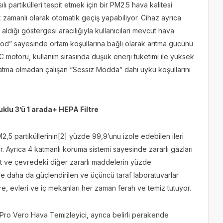
 partikülleri tespit etmek için bir PM2.5 hava kalitesi
amanlı olarak otomatik geçiş yapabiliyor. Cihaz ayrıca
r aldığı göstergesi aracılığıyla kullanıcıları mevcut hava
Mod” sayesinde ortam koşullarına bağlı olarak arıtma gücünü
DC motoru, kullanım sırasında düşük enerji tüketimi ile yüksek
atma olmadan çalışan “Sessiz Modda” dahi uyku koşullarını
klu 3’ü 1 arada
+
HEPA Filtre
2,5 partiküllerinin
[2]
yüzde 99,9’unu izole edebilen ileri
yor. Ayrıca 4 katmanlı koruma sistemi sayesinde zararlı gazları
dehit ve çevredeki diğer zararlı maddelerin yüzde
le daha da güçlendirilen ve üçüncü taraf laboratuvarlar
ltre, evleri ve iç mekanları her zaman ferah ve temiz tutuyor.
 Pro Vero Hava Temizleyici, ayrıca belirli perakende