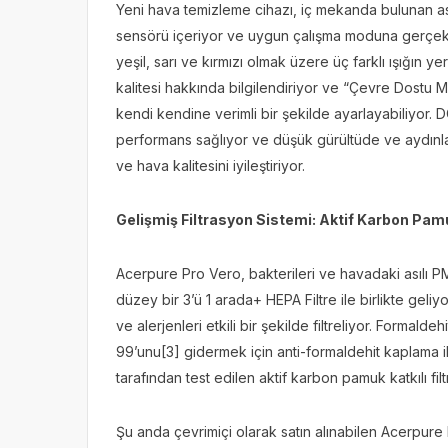
Yeni hava temizleme cihazı, iç mekanda bulunan asılı
sensörü içeriyor ve uygun çalışma moduna gerçek z
yeşil, sarı ve kırmızı olmak üzere üç farklı ışığın ye
kalitesi hakkında bilgilendiriyor ve “Çevre Dostu 
kendi kendine verimli bir şekilde ayarlayabiliyor. 
performans sağlıyor ve düşük gürültüde ve aydınl
ve hava kalitesini iyileştiriyor.
Gelişmiş Filtrasyon Sistemi: Aktif Karbon Pamu
Acerpure Pro Vero, bakterileri ve havadaki asılı PM
düzey bir 3’ü 1 arada
+
HEPA Filtre ile birlikte geli
ve alerjenleri etkili bir şekilde filtreliyor. Formal
99’unu
[3]
gidermek için anti-formaldehit kaplama i
tarafından test edilen aktif karbon pamuk katkılı fi
Şu anda çevrimiçi olarak satın alınabilen Acerpure