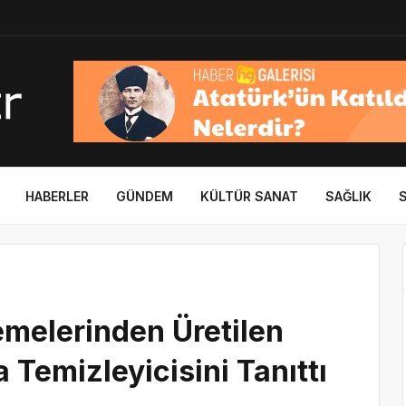
HABERLER
GÜNDEM
KÜLTÜR SANAT
SAĞLIK
melerinden Üretilen
 Temizleyicisini Tanıttı