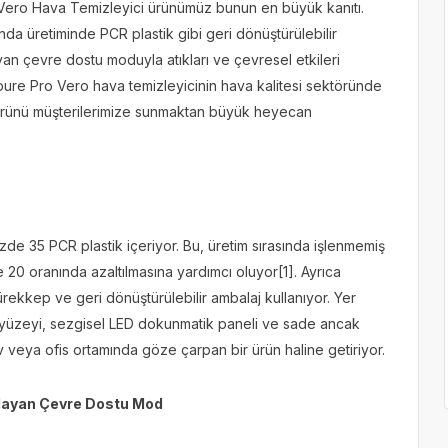
ero Hava Temizleyici ürünümüz bunun en büyük kanıtı.
da üretiminde PCR plastik gibi geri dönüştürülebilir
yan çevre dostu moduyla atıkları ve çevresel etkileri
ure Pro Vero hava temizleyicinin hava kalitesi sektöründe
ürünü müşterilerimize sunmaktan büyük heyecan
e 35 PCR plastik içeriyor. Bu, üretim sırasında işlenmemiş
0 oranında azaltılmasına yardımcı oluyor
[1]
. Ayrıca
rekkep ve geri dönüştürülebilir ambalaj kullanıyor. Yer
z yüzeyi, sezgisel LED dokunmatik paneli ve sade ancak
 veya ofis ortamında göze çarpan bir ürün haline getiriyor.
ğlayan Çevre Dostu Mod