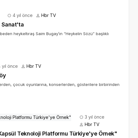
4 yıl önce
Hbr TV
 Sanat'ta
aybeden heykeltıraş Saim Bugay’ın “Heykelin Sözü” başlıklı
 yıl önce
Hbr TV
köy
elerden, çocuk oyunlarına, konserlerden, gösterilere birbirinden
3 yıl önce
Hbr TV
“Kapsül Teknoloji Platformu Türkiye'ye Örnek"