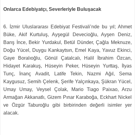
Onlarca Edebiyatçı, Severleriyle Buluşacak
6. İzmir Uluslararası Edebiyat Festivali’nde bu yıl; Ahmet
Büke, Akif Kurtuluş, Ayşegül Devecioğlu, Ayşen Deniz,
Barış İnce, Bekir Yurdakul, Betül Dünder, Çağla Meknuze,
Doğu Yücel, Duygu Kankaytsın, Emel Kaya, Yavuz Ekinci,
Gaye Boralıoğlu, Gönül Çatalcalı, Halil İbrahim Özcan,
Hidayet Karakuş, Hüseyin Peker, Hüseyin Yurttaş, İlyas
Tunç, İnanç Avadit, Latife Tekin, Nazmi Ağıl, Sema
Kaygusuz, Semih Çelenk, Şerife Yalçınkaya, Şükran Yücel,
Umay Umay, Veysel Çolak, Mario Tiago Paixao, Arzu
Armağan Akkanatlı, Gizem Pınar Karaboğa, Eckhart Nickel
ve Özgür Taburoğlu gibi birbirinden değerli isimler yer
alacak.