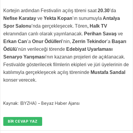
Kortejin ardından Festivalin açılış töreni saat
20.30
’da
Nefise Karatay
ve
Yekta Kopan
’ın sunumuyla
Antalya
Spor Salonu
’nda gerçekleşecek. Tören
, Halk TV
ekranından canlı olarak yayınlanacak.
Perihan Savaş
ve
Erkan Can
’a
Onur Ödülleri
’nin,
Zerrin Tekindor
’a
Başarı
Ödülü
’nün verileceği törende
Edebiyat Uyarlaması
Senaryo Yarışması
’nın kazanan projeleri de açıklanacak.
Festivalde gösterilecek filmlerin ekipleri ve jüri üyelerinin de
katılımıyla gerçekleşecek açılış töreninde
Mustafa Sandal
konser verecek.
Kaynak: (BYZHA) – Beyaz Haber Ajansı
BIR CEVAP YAZ