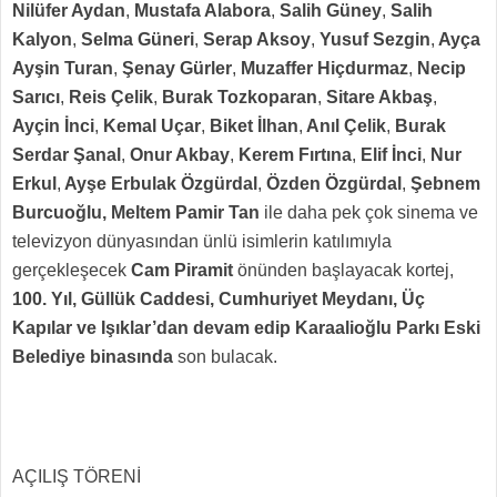
Nilüfer Aydan
,
Mustafa Alabora
,
Salih Güney
,
Salih
Kalyon
,
Selma Güneri
,
Serap Aksoy
,
Yusuf Sezgin
,
Ayça
Ayşin Turan
,
Şenay Gürler
,
Muzaffer Hiçdurmaz
,
Necip
Sarıcı
,
Reis Çelik
,
Burak Tozkoparan
,
Sitare Akbaş
,
Ayçin İnci
,
Kemal Uçar
,
Biket İlhan
,
Anıl Çelik
,
Burak
Serdar Şanal
,
Onur Akbay
,
Kerem Fırtına
,
Elif İnci
,
Nur
Erkul
,
Ayşe Erbulak Özgürdal
,
Özden Özgürdal
,
Şebnem
Burcuoğlu, Meltem Pamir Tan
ile daha pek çok sinema ve
televizyon dünyasından ünlü isimlerin katılımıyla
gerçekleşecek
Cam Piramit
önünden başlayacak kortej,
100. Yıl, Güllük Caddesi, Cumhuriyet Meydanı, Üç
Kapılar ve Işıklar’dan devam edip Karaalioğlu Parkı Eski
Belediye
binasında
son bulacak.
AÇILIŞ TÖRENİ