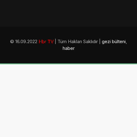
© 16.09.2022
Hbr TV
| Tüm Hakları Saklıdır |
gezi bülteni
,
haber