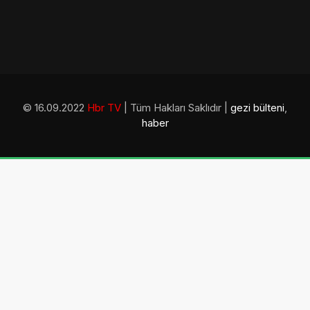
© 16.09.2022
Hbr TV
| Tüm Hakları Saklıdır |
gezi bülteni
,
haber