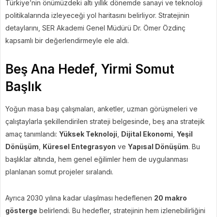
Türkiye’nin önümüzdeki altı yıllık dönemde sanayi ve teknoloji
politikalarında izleyeceği yol haritasını belirliyor. Stratejinin
detaylarını, SER Akademi Genel Müdürü Dr. Ömer Özdinç
kapsamlı bir değerlendirmeyle ele aldı.
Beş Ana Hedef, Yirmi Somut
Başlık
Yoğun masa başı çalışmaları, anketler, uzman görüşmeleri ve
çalıştaylarla şekillendirilen strateji belgesinde, beş ana stratejik
amaç tanımlandı:
Yüksek Teknoloji
,
Dijital Ekonomi
,
Yeşil
Dönüşüm
,
Küresel Entegrasyon
ve
Yapısal Dönüşüm
. Bu
başlıklar altında, hem genel eğilimler hem de uygulanması
planlanan somut projeler sıralandı.
Ayrıca 2030 yılına kadar ulaşılması hedeflenen
20 makro
gösterge
belirlendi. Bu hedefler, stratejinin hem izlenebilirliğini