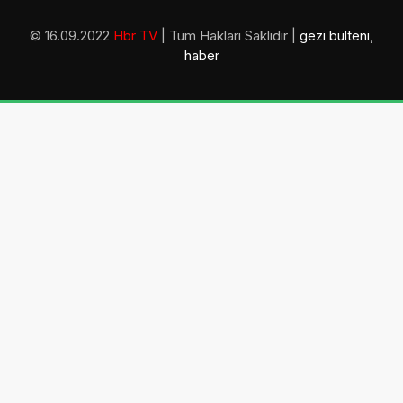
© 16.09.2022
Hbr TV
| Tüm Hakları Saklıdır |
gezi bülteni
,
haber