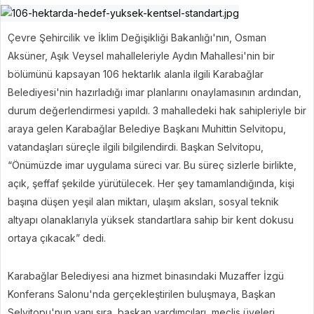
Çevre Şehircilik ve İklim Değişikliği Bakanlığı'nın, Osman
Aksüner, Aşık Veysel mahalleleriyle Aydın Mahallesi'nin bir
bölümünü kapsayan 106 hektarlık alanla ilgili Karabağlar
Belediyesi'nin hazırladığı imar planlarını onaylamasının ardından,
durum değerlendirmesi yapıldı. 3 mahalledeki hak sahipleriyle bir
araya gelen Karabağlar Belediye Başkanı Muhittin Selvitopu,
vatandaşları süreçle ilgili bilgilendirdi. Başkan Selvitopu,
“Önümüzde imar uygulama süreci var. Bu süreç sizlerle birlikte,
açık, şeffaf şekilde yürütülecek. Her şey tamamlandığında, kişi
başına düşen yeşil alan miktarı, ulaşım aksları, sosyal teknik
altyapı olanaklarıyla yüksek standartlara sahip bir kent dokusu
ortaya çıkacak” dedi.
Karabağlar Belediyesi ana hizmet binasındaki Muzaffer İzgü
Konferans Salonu'nda gerçekleştirilen buluşmaya, Başkan
Selvitopu'nun yanı sıra, başkan yardımcıları, meclis üyeleri,