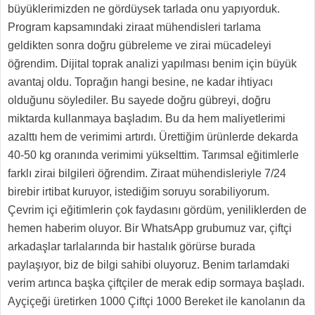
büyüklerimizden ne gördüysek tarlada onu yapıyorduk.
Program kapsamındaki ziraat mühendisleri tarlama
geldikten sonra doğru gübreleme ve zirai mücadeleyi
öğrendim. Dijital toprak analizi yapılması benim için büyük
avantaj oldu. Toprağın hangi besine, ne kadar ihtiyacı
olduğunu söylediler. Bu sayede doğru gübreyi, doğru
miktarda kullanmaya başladım. Bu da hem maliyetlerimi
azalttı hem de verimimi artırdı. Ürettiğim ürünlerde dekarda
40-50 kg oranında verimimi yükselttim. Tarımsal eğitimlerle
farklı zirai bilgileri öğrendim. Ziraat mühendisleriyle 7/24
birebir irtibat kuruyor, istediğim soruyu sorabiliyorum.
Çevrim içi eğitimlerin çok faydasını gördüm, yeniliklerden de
hemen haberim oluyor. Bir WhatsApp grubumuz var, çiftçi
arkadaşlar tarlalarında bir hastalık görürse burada
paylaşıyor, biz de bilgi sahibi oluyoruz. Benim tarlamdaki
verim artınca başka çiftçiler de merak edip sormaya başladı.
Ayçiçeği üretirken 1000 Çiftçi 1000 Bereket ile kanolanın da