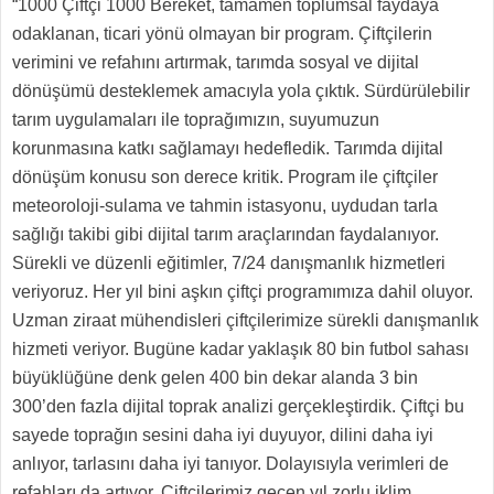
“1000 Çiftçi 1000 Bereket, tamamen toplumsal faydaya
odaklanan, ticari yönü olmayan bir program. Çiftçilerin
verimini ve refahını artırmak, tarımda sosyal ve dijital
dönüşümü desteklemek amacıyla yola çıktık. Sürdürülebilir
tarım uygulamaları ile toprağımızın, suyumuzun
korunmasına katkı sağlamayı hedefledik. Tarımda dijital
dönüşüm konusu son derece kritik. Program ile çiftçiler
meteoroloji-sulama ve tahmin istasyonu, uydudan tarla
sağlığı takibi gibi dijital tarım araçlarından faydalanıyor.
Sürekli ve düzenli eğitimler, 7/24 danışmanlık hizmetleri
veriyoruz. Her yıl bini aşkın çiftçi programımıza dahil oluyor.
Uzman ziraat mühendisleri çiftçilerimize sürekli danışmanlık
hizmeti veriyor. Bugüne kadar yaklaşık 80 bin futbol sahası
büyüklüğüne denk gelen 400 bin dekar alanda 3 bin
300’den fazla dijital toprak analizi gerçekleştirdik. Çiftçi bu
sayede toprağın sesini daha iyi duyuyor, dilini daha iyi
anlıyor, tarlasını daha iyi tanıyor. Dolayısıyla verimleri de
refahları da artıyor. Çiftçilerimiz geçen yıl zorlu iklim