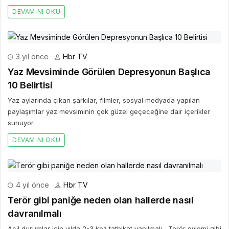
DEVAMINI OKU
3 yıl önce
Hbr TV
Yaz Mevsiminde Görülen Depresyonun Başlıca
10 Belirtisi
Yaz aylarında çıkan şarkılar, filmler, sosyal medyada yapılan
paylaşımlar yaz mevsiminin çok güzel geçeceğine dair içerikler
sunuyor.
DEVAMINI OKU
4 yıl önce
Hbr TV
Terör gibi paniğe neden olan hallerde nasıl
davranılmalı
Acil durumlar için yılda 2-3 kez tatbikat yapılmalı Terör eylemi gibi