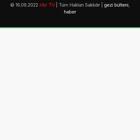
© 16.09.2022
Hbr TV
| Tüm Hakları Saklıdır |
gezi bülteni
,
haber